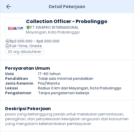
Detail Pekerjaan
Collection Officer - Probolinggo
PT SWAPRO INTERNASIONAL
Mayangan, Kota Probolinggo
Rp3.000.000 - Rp6.000.000
Full-Time
, 
Onsite
20 org dibutuhkan
Persyaratan Umum
Usia
17-60 tahun
Pendidikan
Tidak ada minimal pendidikan
Jenis Kelamin
Pria/Wanita
Lokasi
Radius 0 km dari Mayangan, Kota Probolinggo
Pengalaman
Tanpa pengalaman bekerja
Deskripsi Pekerjaan
posisi yang bertanggung jawab untuk melakukan pemantauan, 
penagihan, dan penyelesaian kewajiban angsuran dari konsumen 
yang mengalami keterlambatan pembayaran 