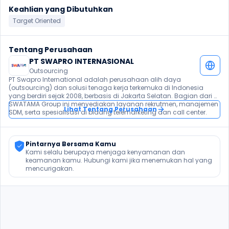
Keahlian yang Dibutuhkan
Target Oriented
Tentang Perusahaan
PT SWAPRO INTERNASIONAL
Outsourcing
PT Swapro International adalah perusahaan alih daya 
(outsourcing) dan solusi tenaga kerja terkemuka di Indonesia 
yang berdiri sejak 2008, berbasis di Jakarta Selatan. Bagian dari 
SWATAMA Group ini menyediakan layanan rekrutmen, manajemen 
Lihat Tentang Perusahaan
SDM, serta spesialisasi di bidang telemarketing dan call center.
Pintarnya Bersama Kamu
Kami selalu berupaya menjaga kenyamanan dan 
keamanan kamu. Hubungi kami jika menemukan hal yang 
mencurigakan.