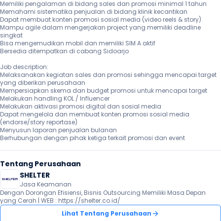
Memiliki pengalaman di bidang sales dan promosi minimal 1 tahun

Memahami sistematika penjualan di bidang klinik kecantikan

Dapat membuat konten promosi sosial media (video reels & story)

Mampu agile dalam mengerjakan project yang memiliki deadline 
singkat

Bisa mengemudikan mobil dan memiliki SIM A aktif

Bersedia ditempatkan di cabang Sidoarjo

Job description:

Melaksanakan kegiatan sales dan promosi sehingga mencapai target 
yang diberikan perusahaan

Mempersiapkan skema dan budget promosi untuk mencapai target

Melakukan handling KOL / Influencer

Melakukan aktivasi promosi digital dan sosial media

Dapat mengelola dan membuat konten promosi sosial media 
(endorse/story reportase)

Menyusun laporan penjualan bulanan

Berhubungan dengan pihak ketiga terkait promosi dan event 
Tentang Perusahaan
SHELTER
Jasa Keamanan
Dengan Dorongan Efisiensi, Bisnis Outsourcing Memiliki Masa Depan 
yang Cerah | WEB : https://shelter.co.id/ 
Lihat Tentang Perusahaan