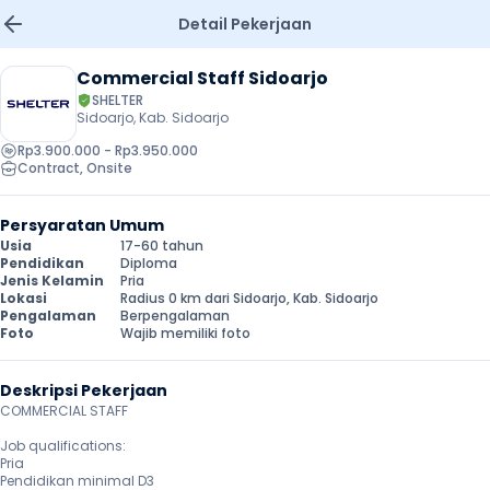
Detail Pekerjaan
Commercial Staff Sidoarjo
SHELTER
Sidoarjo, Kab. Sidoarjo
Rp3.900.000 - Rp3.950.000
Contract
, 
Onsite
Persyaratan Umum
Usia
17-60 tahun
Pendidikan
Diploma
Jenis Kelamin
Pria
Lokasi
Radius 0 km dari Sidoarjo, Kab. Sidoarjo
Pengalaman
Berpengalaman
Foto
Wajib memiliki foto
Deskripsi Pekerjaan
COMMERCIAL STAFF

Job qualifications:

Pria

Pendidikan minimal D3
