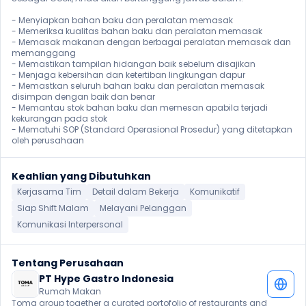
- Menyiapkan bahan baku dan peralatan memasak

- Memeriksa kualitas bahan baku dan peralatan memasak

- Memasak makanan dengan berbagai peralatan memasak dan 
memanggang

- Memastikan tampilan hidangan baik sebelum disajikan

- Menjaga kebersihan dan ketertiban lingkungan dapur

- Memastkan seluruh bahan baku dan peralatan memasak 
disimpan dengan baik dan benar

- Memantau stok bahan baku dan memesan apabila terjadi 
kekurangan pada stok

- Mematuhi SOP (Standard Operasional Prosedur) yang ditetapkan 
oleh perusahaan 
Keahlian yang Dibutuhkan
Kerjasama Tim
Detail dalam Bekerja
Komunikatif
Siap Shift Malam
Melayani Pelanggan
Komunikasi Interpersonal
Tentang Perusahaan
PT Hype Gastro Indonesia 
Rumah Makan
Toma group together a curated portofolio of restaurants and 