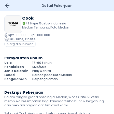
Detail Pekerjaan
Cook
PT Hype Gastro Indonesia 
Medan Tembung, Kota Medan
Rp2.300.000 - Rp3.000.000
Full-Time
, 
Onsite
5 org dibutuhkan
Persyaratan Umum
Usia
17-60 tahun
Pendidikan
SMA/SMK
Jenis Kelamin
Pria/Wanita
Lokasi
Berada pada Kota Medan
Pengalaman
Berpengalaman
Deskripsi Pekerjaan
Dalam rangka grand opening di Medan, Wone Cafe & Eatery 
membuka kesempatan bagi kandidat terbaik untuk bergabung 
dan menjadi bagian dari tim awal kami.

Sebagai Cook, Anda akan bertanggung jawab dalam:
