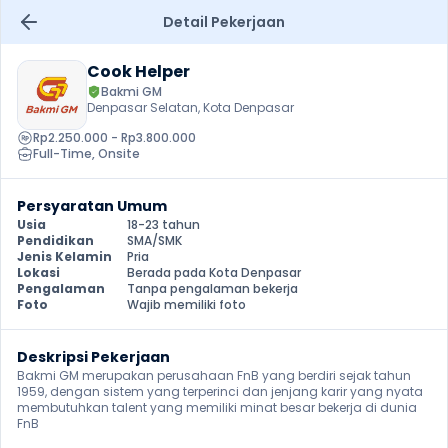
Detail Pekerjaan
Cook Helper
Bakmi GM
Denpasar Selatan, Kota Denpasar
Rp2.250.000 - Rp3.800.000
Full-Time
, 
Onsite
Persyaratan Umum
Usia
18-23 tahun
Pendidikan
SMA/SMK
Jenis Kelamin
Pria
Lokasi
Berada pada Kota Denpasar
Pengalaman
Tanpa pengalaman bekerja
Foto
Wajib memiliki foto
Deskripsi Pekerjaan
Bakmi GM merupakan perusahaan FnB yang berdiri sejak tahun 
1959, dengan sistem yang terperinci dan jenjang karir yang nyata 
membutuhkan talent yang memiliki minat besar bekerja di dunia 
FnB 
