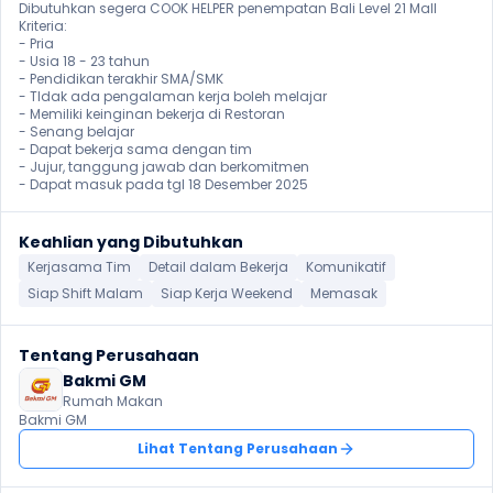
Dibutuhkan segera COOK HELPER penempatan Bali Level 21 Mall

Kriteria:

- Pria 

- Usia 18 - 23 tahun

- Pendidikan terakhir SMA/SMK

- TIdak ada pengalaman kerja boleh melajar

- Memiliki keinginan bekerja di Restoran

- Senang belajar 

- Dapat bekerja sama dengan tim

- Jujur, tanggung jawab dan berkomitmen 

- Dapat masuk pada tgl 18 Desember 2025
Keahlian yang Dibutuhkan
Kerjasama Tim
Detail dalam Bekerja
Komunikatif
Siap Shift Malam
Siap Kerja Weekend
Memasak
Tentang Perusahaan
Bakmi GM
Rumah Makan
Bakmi GM
Lihat Tentang Perusahaan