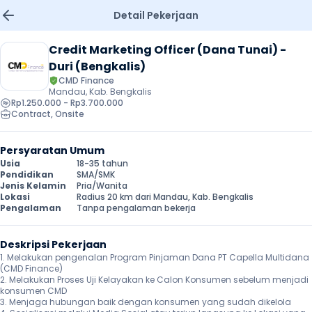
Detail Pekerjaan
Credit Marketing Officer (Dana Tunai) - 
Duri (Bengkalis)
CMD Finance
Mandau, Kab. Bengkalis
Rp1.250.000 - Rp3.700.000
Contract
, 
Onsite
Persyaratan Umum
Usia
18-35 tahun
Pendidikan
SMA/SMK
Jenis Kelamin
Pria/Wanita
Lokasi
Radius 20 km dari Mandau, Kab. Bengkalis
Pengalaman
Tanpa pengalaman bekerja
Deskripsi Pekerjaan
1. Melakukan pengenalan Program Pinjaman Dana PT Capella Multidana 
(CMD Finance)

2. Melakukan Proses Uji Kelayakan ke Calon Konsumen sebelum menjadi 
konsumen CMD

3. Menjaga hubungan baik dengan konsumen yang sudah dikelola
