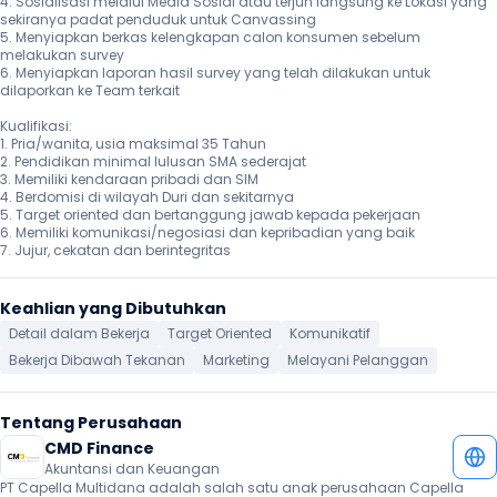
4. Sosialisasi melalui Media Sosial atau terjun langsung ke Lokasi yang 
sekiranya padat penduduk untuk Canvassing

5. Menyiapkan berkas kelengkapan calon konsumen sebelum 
melakukan survey

6. Menyiapkan laporan hasil survey yang telah dilakukan untuk 
dilaporkan ke Team terkait

Kualifikasi:

1. Pria/wanita, usia maksimal 35 Tahun

2. Pendidikan minimal lulusan SMA sederajat

3. Memiliki kendaraan pribadi dan SIM

4. Berdomisi di wilayah Duri dan sekitarnya

5. Target oriented dan bertanggung jawab kepada pekerjaan

6. Memiliki komunikasi/negosiasi dan kepribadian yang baik

7. Jujur, cekatan dan berintegritas
Keahlian yang Dibutuhkan
Detail dalam Bekerja
Target Oriented
Komunikatif
Bekerja Dibawah Tekanan
Marketing
Melayani Pelanggan
Tentang Perusahaan
CMD Finance
Akuntansi dan Keuangan
PT Capella Multidana adalah salah satu anak perusahaan Capella 