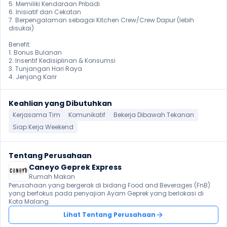
5. Memiliki Kendaraan Pribadi

6. Inisiatif dan Cekatan

7. Berpengalaman sebagai Kitchen Crew/Crew Dapur (lebih 
disukai)

Benefit:

1. Bonus Bulanan

2. Insentif Kedisiplinan & Konsumsi

3. Tunjangan Hari Raya

4. Jenjang Karir
Keahlian yang Dibutuhkan
Kerjasama Tim
Komunikatif
Bekerja Dibawah Tekanan
Siap Kerja Weekend
Tentang Perusahaan
Caneyo Geprek Express
Rumah Makan
Perusahaan yang bergerak di bidang Food and Beverages (FnB) 
yang berfokus pada penyajian Ayam Geprek yang berlokasi di 
Kota Malang.
Lihat Tentang Perusahaan