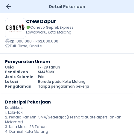
Detail Pekerjaan
Crew Dapur
Caneyo Geprek Express
Lowokwaru, Kota Malang
Rp1.000.000 - Rp2.000.000
Full-Time
, 
Onsite
Persyaratan Umum
Usia
17-28 tahun
Pendidikan
SMA/SMK
Jenis Kelamin
Pria
Lokasi
Berada pada Kota Malang
Pengalaman
Tanpa pengalaman bekerja
Deskripsi Pekerjaan
Kualifikasi:

1. Laki-laki

2. Pendidikan Min. SMA/Sederajat (Freshgraduate dipersilahkan 
Melamar)

3. Usia Maks. 28 Tahun

4. Domisili Kota Malang
