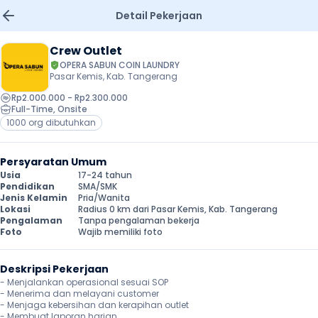
Detail Pekerjaan
Crew Outlet
OPERA SABUN COIN LAUNDRY
Pasar Kemis, Kab. Tangerang
Rp2.000.000 - Rp2.300.000
Full-Time
, 
Onsite
1000 org dibutuhkan
Persyaratan Umum
Usia
17-24 tahun
Pendidikan
SMA/SMK
Jenis Kelamin
Pria/Wanita
Lokasi
Radius 0 km dari Pasar Kemis, Kab. Tangerang
Pengalaman
Tanpa pengalaman bekerja
Foto
Wajib memiliki foto
Deskripsi Pekerjaan
- Menjalankan operasional sesuai SOP

- Menerima dan melayani customer 

- Menjaga kebersihan dan kerapihan outlet

- Membuat laporan harian
