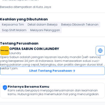
Bersedia ditempatkan di Kuta Jaya 
Keahlian yang Dibutuhkan
Kerjasama Tim
Detail dalam Bekerja
Bekerja Dibawah Tekanan
Siap Shift Malam
Melayani Pelanggan
Tentang Perusahaan
OPERA SABUN COIN LAUNDRY
Laundry
Opera Sabun adalah jaringan layanan laundry mandiri (self-service) 
yang beroperasi 24 jam di Indonesia. kami menawarkan solusi cuci-
kering pakaian yang cepat, terjangkau, dan praktis dengan durasi kilat 
sekitar 1 jam.
Lihat Tentang Perusahaan
Pintarnya Bersama Kamu
Kami selalu berupaya menjaga kenyamanan dan keamanan 
kamu. Hubungi kami jika menemukan hal yang mencurigakan.