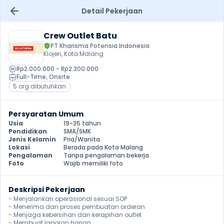
Detail Pekerjaan
Crew Outlet Batu
PT Kharisma Potensia Indonesia
Klojen, Kota Malang
Rp2.000.000 - Rp2.300.000
Full-Time
, 
Onsite
5 org dibutuhkan
Persyaratan Umum
Usia
19-35 tahun
Pendidikan
SMA/SMK
Jenis Kelamin
Pria/Wanita
Lokasi
Berada pada Kota Malang
Pengalaman
Tanpa pengalaman bekerja
Foto
Wajib memiliki foto
Deskripsi Pekerjaan
- Menjalankan operasional sesuai SOP

- Menerima dan proses pembuatan orderan

- Menjaga kebersihan dan kerapihan outlet

- Membuat laporan harian 