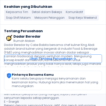
Keahlian yang Dibutuhkan
Kerjasama Tim
Detail dalam Bekerja
Komunikatif
Siap Shift Malam
Melayani Pelanggan
Siap Kerja Weekend
Tentang Perusahaan
Dadar Beredar
Rumah Makan
Dadar Beredar by Cabe Babita bersama chef kuliner King Abdi 
adalah brand kuliner yang bergerak di industri Food & Beverage 
(F&B) yang menghadirkan inovasi olahan dadar sebagai 
camilan tradisional dengan sentuhan modern. Mengusung 
Lihat Tentang Perusahaan
konsep kreatif dan kekinian, kami berkomitmen untuk 
menghadirkan produk yang tidak hanya lezat, tetapi juga menarik 
dan mudah dinikmati oleh berbagai kalangan.

Pintarnya Bersama Kamu
Budaya Perusahaan yaitu TRENDI

Kami selalu berupaya menjaga kenyamanan dan 
T – Taqwa

keamanan kamu. Hubungi kami jika menemukan hal yang 
Menjunjung tinggi nilai spiritual dan kejujuran dalam bekerja, serta 
mencurigakan.
menjalankan usaha dengan integritas dan tanggung jawab.

R – Ramah

Memberikan pelayanan yang hangat, sopan, dan penuh 
senyuman kepada setiap pelanggan.

E – Energik

Bekerja dengan semangat tinggi, aktif, dan penuh antusiasme 