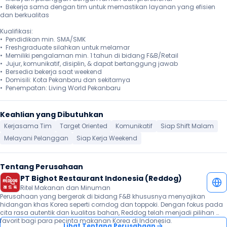
•⁠  ⁠Bekerja sama dengan tim untuk memastikan layanan yang efisien 
dan berkualitas

Kualifikasi:

•⁠  ⁠Pendidikan min. SMA/SMK  

•  Freshgraduate silahkan untuk melamar

•⁠  ⁠Memiliki pengalaman min. 1 tahun di bidang F&B/Retail

•⁠  ⁠Jujur, komunikatif, disiplin, & dapat bertanggung jawab

•⁠  ⁠Bersedia bekerja saat weekend 

•⁠  ⁠Domisili: Kota Pekanbaru dan sekitarnya

•⁠  ⁠Penempatan: Living World Pekanbaru 
Keahlian yang Dibutuhkan
Kerjasama Tim
Target Oriented
Komunikatif
Siap Shift Malam
Melayani Pelanggan
Siap Kerja Weekend
Tentang Perusahaan
PT Bighot Restaurant Indonesia (Reddog)
Ritel Makanan dan Minuman
Perusahaan yang bergerak di bidang F&B khususnya menyajikan 
hidangan khas Korea seperti corndog dan toppoki. Dengan fokus pada 
cita rasa autentik dan kualitas bahan, Reddog telah menjadi pilihan 
favorit bagi para pecinta makanan Korea di Indonesia.
Lihat Tentang Perusahaan