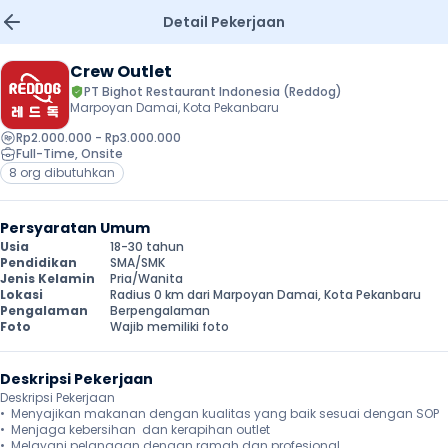
Detail Pekerjaan
Crew Outlet
PT Bighot Restaurant Indonesia (Reddog)
Marpoyan Damai, Kota Pekanbaru
Rp2.000.000 - Rp3.000.000
Full-Time
, 
Onsite
8 org dibutuhkan
Persyaratan Umum
Usia
18-30 tahun
Pendidikan
SMA/SMK
Jenis Kelamin
Pria/Wanita
Lokasi
Radius 0 km dari Marpoyan Damai, Kota Pekanbaru
Pengalaman
Berpengalaman
Foto
Wajib memiliki foto
Deskripsi Pekerjaan
Deskripsi Pekerjaan

•  ⁠Menyajikan makanan dengan kualitas yang baik sesuai dengan SOP

•⁠  ⁠Menjaga kebersihan  dan kerapihan outlet 

•⁠  ⁠Melayani pelanggan dengan ramah dan profesional
