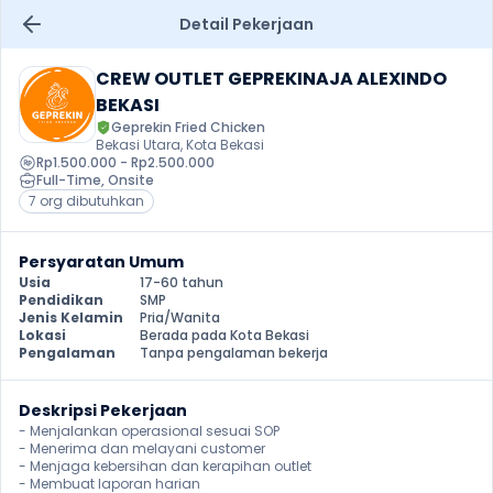
Detail Pekerjaan
CREW OUTLET GEPREKINAJA ALEXINDO 
BEKASI
Geprekin Fried Chicken
Bekasi Utara, Kota Bekasi
Rp1.500.000 - Rp2.500.000
Full-Time
, 
Onsite
7 org dibutuhkan
Persyaratan Umum
Usia
17-60 tahun
Pendidikan
SMP
Jenis Kelamin
Pria/Wanita
Lokasi
Berada pada Kota Bekasi
Pengalaman
Tanpa pengalaman bekerja
Deskripsi Pekerjaan
- Menjalankan operasional sesuai SOP

- Menerima dan melayani customer

- Menjaga kebersihan dan kerapihan outlet

- Membuat laporan harian 