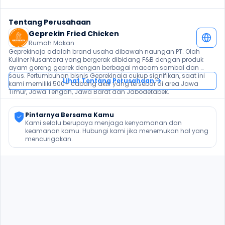
Tentang Perusahaan
Geprekin Fried Chicken
Rumah Makan
Geprekinaja adalah brand usaha dibawah naungan PT. Olah 
Kuliner Nusantara yang bergerak dibidang F&B dengan produk 
ayam goreng geprek dengan berbagai macam sambal dan 
saus. Pertumbuhan bisnis Geprekinaja cukup signifikan, saat ini 
Lihat Tentang Perusahaan
kami memiliki 500+ cabang aktif yang tersebar di area Jawa 
Timur, Jawa Tengah, Jawa Barat dan Jabodetabek.

Untuk pendaftaran lebih cepat silahkan mengakses pada link 
Pintarnya Bersama Kamu
berikut : http://bit.ly/KarirGeprekinAja2025
Kami selalu berupaya menjaga kenyamanan dan 
keamanan kamu. Hubungi kami jika menemukan hal yang 
mencurigakan.