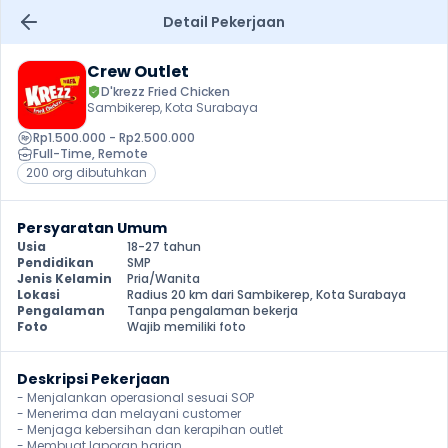
Detail Pekerjaan
Crew Outlet
D'krezz Fried Chicken
Sambikerep, Kota Surabaya
Rp1.500.000 - Rp2.500.000
Full-Time
, 
Remote
200 org dibutuhkan
Persyaratan Umum
Usia
18-27 tahun
Pendidikan
SMP
Jenis Kelamin
Pria/Wanita
Lokasi
Radius 20 km dari Sambikerep, Kota Surabaya
Pengalaman
Tanpa pengalaman bekerja
Foto
Wajib memiliki foto
Deskripsi Pekerjaan
- Menjalankan operasional sesuai SOP

- Menerima dan melayani customer

- Menjaga kebersihan dan kerapihan outlet

- Membuat laporan harian