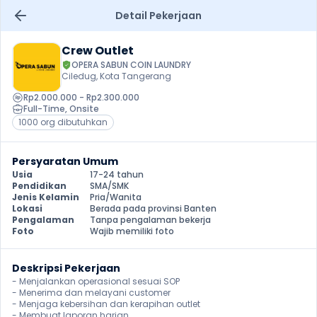
Detail Pekerjaan
Crew Outlet
OPERA SABUN COIN LAUNDRY
Ciledug, Kota Tangerang
Rp2.000.000 - Rp2.300.000
Full-Time
, 
Onsite
1000 org dibutuhkan
Persyaratan Umum
Usia
17-24 tahun
Pendidikan
SMA/SMK
Jenis Kelamin
Pria/Wanita
Lokasi
Berada pada provinsi Banten
Pengalaman
Tanpa pengalaman bekerja
Foto
Wajib memiliki foto
Deskripsi Pekerjaan
- Menjalankan operasional sesuai SOP

- Menerima dan melayani customer

- Menjaga kebersihan dan kerapihan outlet

- Membuat laporan harian