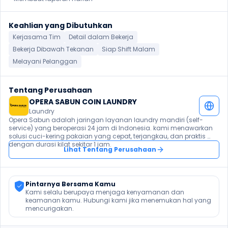
Keahlian yang Dibutuhkan
Kerjasama Tim
Detail dalam Bekerja
Bekerja Dibawah Tekanan
Siap Shift Malam
Melayani Pelanggan
Tentang Perusahaan
OPERA SABUN COIN LAUNDRY
Laundry
Opera Sabun adalah jaringan layanan laundry mandiri (self-
service) yang beroperasi 24 jam di Indonesia. kami menawarkan 
solusi cuci-kering pakaian yang cepat, terjangkau, dan praktis 
dengan durasi kilat sekitar 1 jam.
Lihat Tentang Perusahaan
Pintarnya Bersama Kamu
Kami selalu berupaya menjaga kenyamanan dan 
keamanan kamu. Hubungi kami jika menemukan hal yang 
mencurigakan.