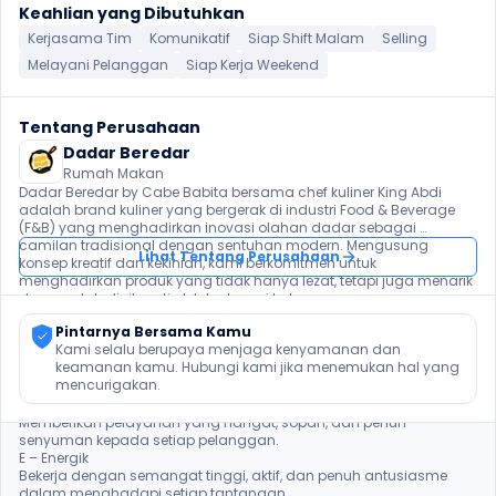
Keahlian yang Dibutuhkan
Kerjasama Tim
Komunikatif
Siap Shift Malam
Selling
Melayani Pelanggan
Siap Kerja Weekend
Tentang Perusahaan
Dadar Beredar
Rumah Makan
Dadar Beredar by Cabe Babita bersama chef kuliner King Abdi 
adalah brand kuliner yang bergerak di industri Food & Beverage 
(F&B) yang menghadirkan inovasi olahan dadar sebagai 
camilan tradisional dengan sentuhan modern. Mengusung 
Lihat Tentang Perusahaan
konsep kreatif dan kekinian, kami berkomitmen untuk 
menghadirkan produk yang tidak hanya lezat, tetapi juga menarik 
dan mudah dinikmati oleh berbagai kalangan.

Pintarnya Bersama Kamu
Budaya Perusahaan yaitu TRENDI

Kami selalu berupaya menjaga kenyamanan dan 
T – Taqwa

keamanan kamu. Hubungi kami jika menemukan hal yang 
Menjunjung tinggi nilai spiritual dan kejujuran dalam bekerja, serta 
mencurigakan.
menjalankan usaha dengan integritas dan tanggung jawab.

R – Ramah

Memberikan pelayanan yang hangat, sopan, dan penuh 
senyuman kepada setiap pelanggan.

E – Energik

Bekerja dengan semangat tinggi, aktif, dan penuh antusiasme 
dalam menghadapi setiap tantangan.
