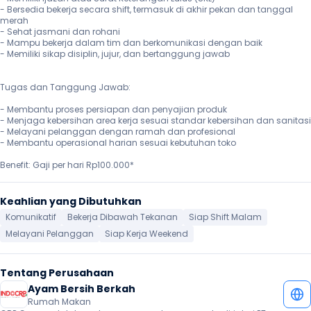
- Bersedia bekerja secara shift, termasuk di akhir pekan dan tanggal 
merah

- Sehat jasmani dan rohani

- Mampu bekerja dalam tim dan berkomunikasi dengan baik

- Memiliki sikap disiplin, jujur, dan bertanggung jawab

Tugas dan Tanggung Jawab:

- Membantu proses persiapan dan penyajian produk

- Menjaga kebersihan area kerja sesuai standar kebersihan dan sanitasi

- Melayani pelanggan dengan ramah dan profesional

- Membantu operasional harian sesuai kebutuhan toko

Benefit: Gaji per hari Rp100.000*
Keahlian yang Dibutuhkan
Komunikatif
Bekerja Dibawah Tekanan
Siap Shift Malam
Melayani Pelanggan
Siap Kerja Weekend
Tentang Perusahaan
Ayam Bersih Berkah
Rumah Makan