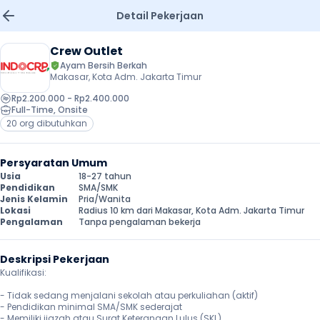
Detail Pekerjaan
Crew Outlet
Ayam Bersih Berkah
Makasar, Kota Adm. Jakarta Timur
Rp2.200.000 - Rp2.400.000
Full-Time
, 
Onsite
20 org dibutuhkan
Persyaratan Umum
Usia
18-27 tahun
Pendidikan
SMA/SMK
Jenis Kelamin
Pria/Wanita
Lokasi
Radius 10 km dari Makasar, Kota Adm. Jakarta Timur
Pengalaman
Tanpa pengalaman bekerja
Deskripsi Pekerjaan
Kualifikasi:

- Tidak sedang menjalani sekolah atau perkuliahan (aktif)

- Pendidikan minimal SMA/SMK sederajat

- Memiliki ijazah atau Surat Keterangan Lulus (SKL)
