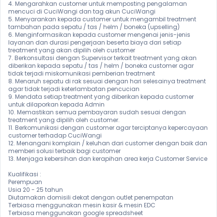
4. Mengarahkan customer untuk memposting pengalaman 
mencuci di CuciWangi dan tag akun CuciWangi 

5. Menyarankan kepada customer untuk mengambil treatment 
tambahan pada sepatu / tas / helm / boneka (upselling) 

6. Menginformasikan kepada customer mengenai jenis-jenis 
layanan dan durasi pengerjaan beserta biaya dari setiap 
treatment yang akan dipilih oleh customer

7. Berkonsultasi dengan Supervisor terkait treatment yang akan 
diberikan kepada sepatu / tas / helm / boneka customer agar 
tidak terjadi miskomunikasi pemberian treatment

8. Menaruh sepatu di rak sesuai dengan hari selesainya treatment 
agar tidak terjadi keterlambatan pencucian 

9. Mendata setiap treatment yang diberikan kepada customer 
untuk dilaporkan kepada Admin 

10. Memastikan semua pembayaran sudah sesuai dengan 
treatment yang dipilih oleh customer. 

11. Berkomunikasi dengan customer agar terciptanya kepercayaan 
customer terhadap CuciWangi 

12. Menangani komplain / keluhan dari customer dengan baik dan 
memberi solusi terbaik bagi customer

13. Menjaga kebersihan dan kerapihan area kerja Customer Service

Kualifikasi :

Perempuan

Usia 20 - 25 tahun

Diutamakan domisili dekat dengan outlet penempatan

Terbiasa menggunakan mesin kasir & mesin EDC

Terbiasa menggunakan google spreadsheet
