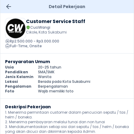
Detail Pekerjaan
Customer Service Staff
CuciWangi
Cikole, Kota Sukabumi
Rp2.500.000 - Rp3.000.000
Full-Time
, 
Onsite
Persyaratan Umum
Usia
20-25 tahun
Pendidikan
SMA/SMK
Jenis Kelamin
Wanita
Lokasi
Berada pada Kota Sukabumi
Pengalaman
Berpengalaman
Foto
Wajib memiliki foto
Deskripsi Pekerjaan
1. Menerima permintaan customer dalam pencucian sepatu / tas / 
helm / boneka.

2. Menerima pembayaran melalui tunai dan non tunai

3. Mendokumentasikan setiap sisi dari sepatu / tas / helm / boneka 
yang akan dicuci dan dikirimkan kepada Admin.
