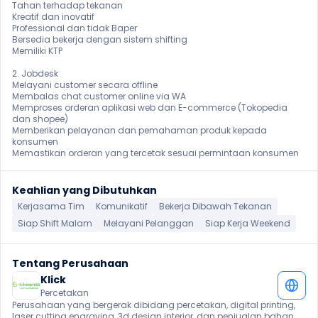
Tahan terhadap tekanan

Kreatif dan inovatif

Professional dan tidak Baper

Bersedia bekerja dengan sistem shifting

Memiliki KTP

2. Jobdesk

Melayani customer secara offline

Membalas chat customer online via WA

Memproses orderan aplikasi web dan E-commerce (Tokopedia 
dan shopee)

Memberikan pelayanan dan pemahaman produk kepada 
konsumen

Memastikan orderan yang tercetak sesuai permintaan konsumen
Keahlian yang Dibutuhkan
Kerjasama Tim
Komunikatif
Bekerja Dibawah Tekanan
Siap Shift Malam
Melayani Pelanggan
Siap Kerja Weekend
Tentang Perusahaan
Klick
Percetakan
Perusahaan yang bergerak dibidang percetakan, digital printing, 
laser cutting engraving, 3d design interior, dan penjualan bahan 