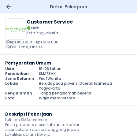
Detail Pekerjaan
Customer Service
Klick
Kota Yogyakarta
Rp1.850.000 - Rp1.900.000
Full-Time
, 
Onsite
Persyaratan Umum
Usia
19-28 tahun
Pendidikan
SMA/SMK
Jenis Kelamin
Pria/Wanita
Lokasi
Berada pada provinsi Daerah Istimewa 
Yogyakarta
Pengalaman
Tanpa pengalaman bekerja
Foto
Wajib memiliki foto
Deskripsi Pekerjaan
Lulusan SMA/sederajat

Fresh graduate dipersilahkan melamar

Jujur cekatan dan bertanggung jawab

Loyalitas dalam bekerja
