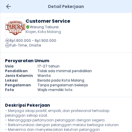
Detail Pekerjaan
Customer Service
Warung Taburai
Klojen, Kota Malang
Rp1.800.000 - Rp1.900.000
Full-Time
, 
Onsite
Persyaratan Umum
Usia
17-27 tahun
Pendidikan
Tidak ada minimal pendidikan
Jenis Kelamin
Wanita
Lokasi
Berada pada Kota Malang
Pengalaman
Tanpa pengalaman bekerja
Foto
Wajib memiliki foto
Deskripsi Pekerjaan
- Menjaga sikap positif, empati, dan profesional terhadap 
pelanggan setiap saat.

- Menanggapi pertanyaan pelanggan dengan segera.

- Berkomunikasi dengan pelanggan melalui berbagai saluran.

- Menerima dan menyelesaikan keluhan pelanggan.
