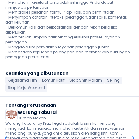
- Memahami keseluruhan produk sehingga Anda dapat 
menjawab pertanyaan.

- Memproses pesanan, formulir, aplikasi, dan permintaan.

- Menyimpan catatan interaksi pelanggan, transaksi, komentar, 
dan keluhan.

- Berkomunikasi dan berkoordinasi dengan rekan kerja jika 
diperlukan.

- Memberikan umpan balik tentang efisiensi proses layanan 
pelanggan.

- Mengelola tim perwakilan layanan pelanggan junior.

- Memastikan kepuasan pelanggan dan memberikan dukungan 
pelanggan profesional.
Keahlian yang Dibutuhkan
Kerjasama Tim
Komunikatif
Siap Shift Malam
Selling
Siap Kerja Weekend
Tentang Perusahaan
Warung Taburai
Rumah Makan
Warung Taburai by Praz Teguh adalah bisnis kuliner yang 
menghadirkan masakan rumahan autentik dari resep warisan 
mendiang ibunya, yang kini diteruskan oleh sang istri. Kami 
menyajikan hidangan penuh cita rasa, kehangatan, dan cerita. 