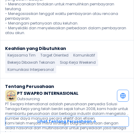
- Merencanakan tindakan untuk memulihkan pembayaran 
terutang.

- Menegosiasikan tenggat waktu pembayaran atau rencana 
pembayaran.

- Menangani pertanyaan atau keluhan.

- Menyelidiki dan menyelesaikan perbedaan dalam pembayaran 
atau akun. 
Keahlian yang Dibutuhkan
Kerjasama Tim
Target Oriented
Komunikatif
Bekerja Dibawah Tekanan
Siap Kerja Weekend
Komunikasi Interpersonal
Tentang Perusahaan
PT SWAPRO INTERNASIONAL
Outsourcing
PT Swapro International adalah perusahaan penyedia Solusi 
Tenaga Kerja yang telah berdiri sejak tahun 2008, kami hadir untuk 
membantu perusahaan dari berbagai industri dalam mengelola 
sumber daya manusia secara efektif dan efisien.

Lihat Tentang Perusahaan
Kami telah menjadi mitra strategis bagi perusahaan dengan 
skala nasional dan multinasional untuk penyediaan jasa tenaga 
kerja.