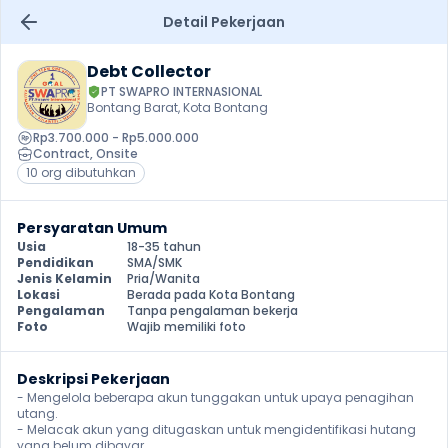
Detail Pekerjaan
Debt Collector
PT SWAPRO INTERNASIONAL
Bontang Barat, Kota Bontang
Rp3.700.000 - Rp5.000.000
Contract
, 
Onsite
10 org dibutuhkan
Persyaratan Umum
Usia
18-35 tahun
Pendidikan
SMA/SMK
Jenis Kelamin
Pria/Wanita
Lokasi
Berada pada Kota Bontang
Pengalaman
Tanpa pengalaman bekerja
Foto
Wajib memiliki foto
Deskripsi Pekerjaan
- Mengelola beberapa akun tunggakan untuk upaya penagihan 
utang.

- Melacak akun yang ditugaskan untuk mengidentifikasi hutang 
yang belum dibayar.
