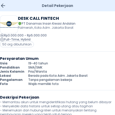
Detail Pekerjaan
DESK CALL FINTECH
PT Danamas Insan Kreasi Andalan
Palmerah, Kota Adm. Jakarta Barat
Rp3.000.000 - Rp5.000.000
Full-Time
, 
Hybrid
50 org dibutuhkan
Persyaratan Umum
Usia
19-40 tahun
Pendidikan
SMA/SMK
Jenis Kelamin
Pria/Wanita
Lokasi
Berada pada Kota Adm. Jakarta Barat
Pengalaman
Tanpa pengalaman bekerja
Foto
Wajib memiliki foto
Deskripsi Pekerjaan
- Memantau akun untuk mengidentifikasi hutang yang belum dibayar

- Menyelidiki data historis untuk setiap utang atau tagihan

- Menemukan dan hubungi klien untuk menanyakan tentang 
pembayaran mereka yang telah jatuh tempo
