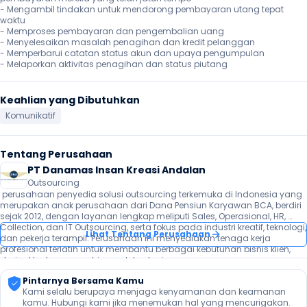
- Mengambil tindakan untuk mendorong pembayaran utang tepat 
waktu

- Memproses pembayaran dan pengembalian uang

- Menyelesaikan masalah penagihan dan kredit pelanggan

- Memperbarui catatan status akun dan upaya pengumpulan

- Melaporkan aktivitas penagihan dan status piutang
Keahlian yang Dibutuhkan
Komunikatif
Tentang Perusahaan
PT Danamas Insan Kreasi Andalan
Outsourcing
 perusahaan penyedia solusi outsourcing terkemuka di Indonesia yang 
merupakan anak perusahaan dari Dana Pensiun Karyawan BCA, berdiri 
sejak 2012, dengan layanan lengkap meliputi Sales, Operasional, HR, 
Collection, dan IT Outsourcing, serta fokus pada industri kreatif, teknologi, 
Lihat Tentang Perusahaan
dan pekerja terampil. Perusahaan ini menyediakan tenaga kerja 
profesional terlatih untuk membantu berbagai kebutuhan bisnis klien, 
dari sektor keuangan hingga teknologi.  
Pintarnya Bersama Kamu
Kami selalu berupaya menjaga kenyamanan dan keamanan 
kamu. Hubungi kami jika menemukan hal yang mencurigakan.