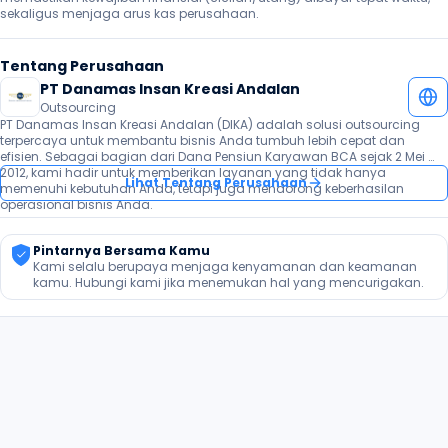
sekaligus menjaga arus kas perusahaan. 
Tentang Perusahaan
PT Danamas Insan Kreasi Andalan
Outsourcing
PT Danamas Insan Kreasi Andalan (DIKA) adalah solusi outsourcing 
terpercaya untuk membantu bisnis Anda tumbuh lebih cepat dan 
efisien. Sebagai bagian dari Dana Pensiun Karyawan BCA sejak 2 Mei 
2012, kami hadir untuk memberikan layanan yang tidak hanya 
Lihat Tentang Perusahaan
memenuhi kebutuhan Anda, tetapi juga mendorong keberhasilan 
operasional bisnis Anda.
Pintarnya Bersama Kamu
Kami selalu berupaya menjaga kenyamanan dan keamanan 
kamu. Hubungi kami jika menemukan hal yang mencurigakan.