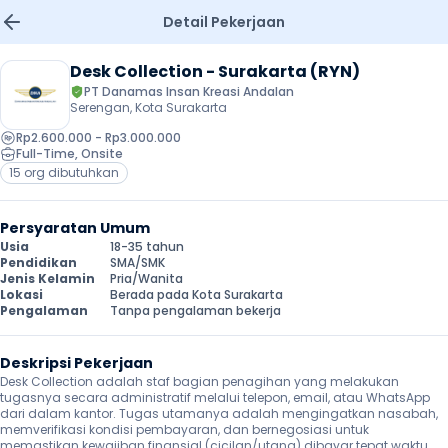
Detail Pekerjaan
Desk Collection - Surakarta (RYN)
PT Danamas Insan Kreasi Andalan
Serengan, Kota Surakarta
Rp2.600.000 - Rp3.000.000
Full-Time
, 
Onsite
15 org dibutuhkan
Persyaratan Umum
Usia
18-35 tahun
Pendidikan
SMA/SMK
Jenis Kelamin
Pria/Wanita
Lokasi
Berada pada Kota Surakarta
Pengalaman
Tanpa pengalaman bekerja
Deskripsi Pekerjaan
Desk Collection adalah staf bagian penagihan yang melakukan 
tugasnya secara administratif melalui telepon, email, atau WhatsApp 
dari dalam kantor. Tugas utamanya adalah mengingatkan nasabah, 
memverifikasi kondisi pembayaran, dan bernegosiasi untuk 
memastikan kewajiban finansial (cicilan/utang) dibayar tepat waktu, 