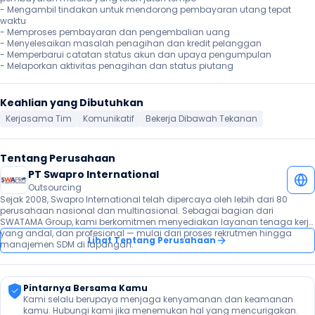
- Mengambil tindakan untuk mendorong pembayaran utang tepat 
waktu

- Memproses pembayaran dan pengembalian uang

- Menyelesaikan masalah penagihan dan kredit pelanggan

- Memperbarui catatan status akun dan upaya pengumpulan

- Melaporkan aktivitas penagihan dan status piutang
Keahlian yang Dibutuhkan
Kerjasama Tim
Komunikatif
Bekerja Dibawah Tekanan
Tentang Perusahaan
PT Swapro International
Outsourcing
Sejak 2008, Swapro International telah dipercaya oleh lebih dari 80 
perusahaan nasional dan multinasional. Sebagai bagian dari 
SWATAMA Group, kami berkomitmen menyediakan layanan tenaga kerja 
yang andal, dan profesional — mulai dari proses rekrutmen hingga 
Lihat Tentang Perusahaan
manajemen SDM di lapangan.
Pintarnya Bersama Kamu
Kami selalu berupaya menjaga kenyamanan dan keamanan 
kamu. Hubungi kami jika menemukan hal yang mencurigakan.