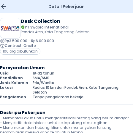
Detail Pekerjaan
Desk Collection
PT Swapro International
Pondok Aren, Kota Tangerang Selatan
Rp3.500.000 - Rp6.000.000
Contract
, 
Onsite
100 org dibutuhkan
Persyaratan Umum
Usia
18-32 tahun
Pendidikan
SMA/SMK
Jenis Kelamin
Pria/Wanita
Lokasi
Radius 10 km dari Pondok Aren, Kota Tangerang 
Selatan
Pengalaman
Tanpa pengalaman bekerja
Deskripsi Pekerjaan
- Memantau akun untuk mengidentifikasi hutang yang belum dibayar

- Menyelidiki data historis untuk setiap utang atau tagihan

- Menemukan dan hubungi klien untuk menanyakan tentang 
pembayaran mereka yang telah jatuh tempo
