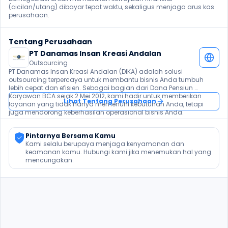
(cicilan/utang) dibayar tepat waktu, sekaligus menjaga arus kas 
perusahaan.
Tentang Perusahaan
PT Danamas Insan Kreasi Andalan
Outsourcing
PT Danamas Insan Kreasi Andalan (DIKA) adalah solusi 
outsourcing terpercaya untuk membantu bisnis Anda tumbuh 
lebih cepat dan efisien. Sebagai bagian dari Dana Pensiun 
Karyawan BCA sejak 2 Mei 2012, kami hadir untuk memberikan 
Lihat Tentang Perusahaan
layanan yang tidak hanya memenuhi kebutuhan Anda, tetapi 
juga mendorong keberhasilan operasional bisnis Anda.
Pintarnya Bersama Kamu
Kami selalu berupaya menjaga kenyamanan dan 
keamanan kamu. Hubungi kami jika menemukan hal yang 
mencurigakan.