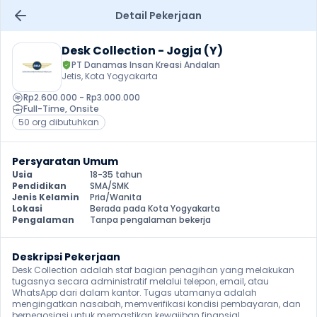
Detail Pekerjaan
Desk Collection - Jogja (Y)
PT Danamas Insan Kreasi Andalan
Jetis, Kota Yogyakarta
Rp2.600.000 - Rp3.000.000
Full-Time
, 
Onsite
50 org dibutuhkan
Persyaratan Umum
Usia
18-35 tahun
Pendidikan
SMA/SMK
Jenis Kelamin
Pria/Wanita
Lokasi
Berada pada Kota Yogyakarta
Pengalaman
Tanpa pengalaman bekerja
Deskripsi Pekerjaan
Desk Collection adalah staf bagian penagihan yang melakukan 
tugasnya secara administratif melalui telepon, email, atau 
WhatsApp dari dalam kantor. Tugas utamanya adalah 
mengingatkan nasabah, memverifikasi kondisi pembayaran, dan 
bernegosiasi untuk memastikan kewajiban finansial 