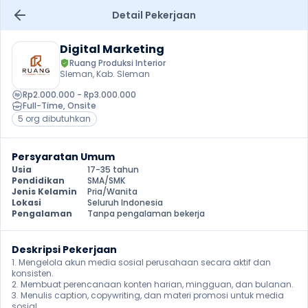
Detail Pekerjaan
Digital Marketing
Ruang Produksi Interior
Sleman, Kab. Sleman
Rp2.000.000 - Rp3.000.000
Full-Time
, 
Onsite
5 org dibutuhkan
Persyaratan Umum
Usia
17-35 tahun
Pendidikan
SMA/SMK
Jenis Kelamin
Pria/Wanita
Lokasi
Seluruh Indonesia
Pengalaman
Tanpa pengalaman bekerja
Deskripsi Pekerjaan
1. Mengelola akun media sosial perusahaan secara aktif dan 
konsisten.

2. Membuat perencanaan konten harian, mingguan, dan bulanan.

3. Menulis caption, copywriting, dan materi promosi untuk media 
sosial.
