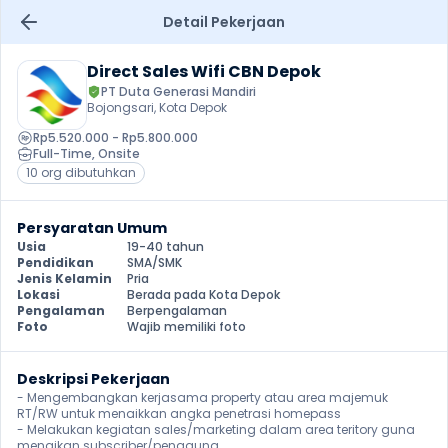
Detail Pekerjaan
Direct Sales Wifi CBN Depok
PT Duta Generasi Mandiri
Bojongsari, Kota Depok
Rp5.520.000 - Rp5.800.000
Full-Time
, 
Onsite
10 org dibutuhkan
Persyaratan Umum
Usia
19-40 tahun
Pendidikan
SMA/SMK
Jenis Kelamin
Pria
Lokasi
Berada pada Kota Depok
Pengalaman
Berpengalaman
Foto
Wajib memiliki foto
Deskripsi Pekerjaan
- Mengembangkan kerjasama property atau area majemuk 
RT/RW untuk menaikkan angka penetrasi homepass

- Melakukan kegiatan sales/marketing dalam area teritory guna 
menaikan subscriber/pengguna
