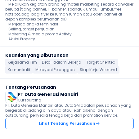
- Melakukan kegiatan branding materi marketing secara canvaser 
berupa (tiang banner, T-banner, spanduk, umbul-umbul, free 
hotspot, bagi bagi flyer ke rumah rumah atau open banner di 
depan komplek/perumahan dll)

- Menjaga angka terminasi

- Selling, target penjualan

- Makerting & media promo Activty

- Akuisi Property
Keahlian yang Dibutuhkan
Kerjasama Tim
Detail dalam Bekerja
Target Oriented
Komunikatif
Melayani Pelanggan
Siap Kerja Weekend
Tentang Perusahaan
PT Duta Generasi Mandiri
Outsourcing
PT. Duta Generasi Mandiri atau DutaGM adalah perusahaan yang 
bergerak di bidang alih daya atau lebih dikenal dengan 
outsourcing, penyedia tenaga kerja dan promotion service.
Lihat Tentang Perusahaan