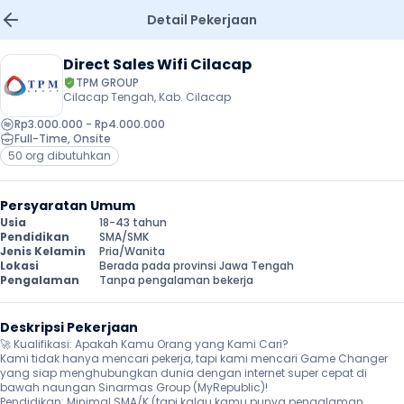
Detail Pekerjaan
Direct Sales Wifi Cilacap
TPM GROUP
Cilacap Tengah, Kab. Cilacap
Rp3.000.000 - Rp4.000.000
Full-Time
, 
Onsite
50 org dibutuhkan
Persyaratan Umum
Usia
18-43 tahun
Pendidikan
SMA/SMK
Jenis Kelamin
Pria/Wanita
Lokasi
Berada pada provinsi Jawa Tengah
Pengalaman
Tanpa pengalaman bekerja
Deskripsi Pekerjaan
🚀 Kualifikasi: Apakah Kamu Orang yang Kami Cari?

Kami tidak hanya mencari pekerja, tapi kami mencari Game Changer 
yang siap menghubungkan dunia dengan internet super cepat di 
bawah naungan Sinarmas Group (MyRepublic)!

Pendidikan: Minimal SMA/K (tapi kalau kamu punya pengalaman 