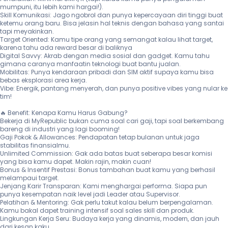
mumpuni, itu lebih kami hargai!).

Skill Komunikasi: Jago ngobrol dan punya kepercayaan diri tinggi buat 
ketemu orang baru. Bisa jelasin hal teknis dengan bahasa yang santai 
tapi meyakinkan.

Target Oriented: Kamu tipe orang yang semangat kalau lihat target, 
karena tahu ada reward besar di baliknya

Digital Savvy: Akrab dengan media sosial dan gadget. Kamu tahu 
gimana caranya manfaatin teknologi buat bantu jualan.

Mobilitas: Punya kendaraan pribadi dan SIM aktif supaya kamu bisa 
bebas eksplorasi area kerja.

Vibe: Energik, pantang menyerah, dan punya positive vibes yang nular ke 
tim!

🔥 Benefit: Kenapa Kamu Harus Gabung?

Bekerja di MyRepublic bukan cuma soal cari gaji, tapi soal berkembang 
bareng di industri yang lagi booming!

Gaji Pokok & Allowances: Pendapatan tetap bulanan untuk jaga 
stabilitas finansialmu.

Unlimited Commission: Gak ada batas buat seberapa besar komisi 
yang bisa kamu dapet. Makin rajin, makin cuan!

Bonus & Insentif Prestasi: Bonus tambahan buat kamu yang berhasil 
melampaui target.

Jenjang Karir Transparan: Kami menghargai performa. Siapa pun 
punya kesempatan naik level jadi Leader atau Supervisor.

Pelatihan & Mentoring: Gak perlu takut kalau belum berpengalaman. 
Kamu bakal dapet training intensif soal sales skill dan produk.

Lingkungan Kerja Seru: Budaya kerja yang dinamis, modern, dan jauh 
dari kesan kaku. 