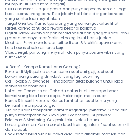
mumpuni, itu lebih kami hargai!).

Skill Komunikasi: Jago ngobrol dan punya kepercayaan diri tinggi 
buat ketemu orang baru. Bisa jelasin hal teknis dengan bahasa 
yang santai tapi meyakinkan.

Target Oriented: Kamu tipe orang yang semangat kalau lihat 
target, karena tahu ada reward besar di baliknya

Digital Savvy: Akrab dengan media sosial dan gadget. Kamu tahu 
gimana caranya manfaatin teknologi buat bantu jualan.

Mobilitas: Punya kendaraan pribadi dan SIM aktif supaya kamu 
bisa bebas eksplorasi area kerja.

Vibe: Energik, pantang menyerah, dan punya positive vibes yang 
nular ke tim!

🔥 Benefit: Kenapa Kamu Harus Gabung?

Bekerja di MyRepublic bukan cuma soal cari gaji, tapi soal 
berkembang bareng di industri yang lagi booming!

Gaji Pokok & Allowances: Pendapatan tetap bulanan untuk jaga 
stabilitas finansialmu.

Unlimited Commission: Gak ada batas buat seberapa besar 
komisi yang bisa kamu dapet. Makin rajin, makin cuan!

Bonus & Insentif Prestasi: Bonus tambahan buat kamu yang 
berhasil melampaui target.

Jenjang Karir Transparan: Kami menghargai performa. Siapa pun 
punya kesempatan naik level jadi Leader atau Supervisor.

Pelatihan & Mentoring: Gak perlu takut kalau belum 
berpengalaman. Kamu bakal dapet training intensif soal sales skill 
dan produk.

Lingkungan Kerja Seru: Budaya kerja yang dinamis, modern, dan 