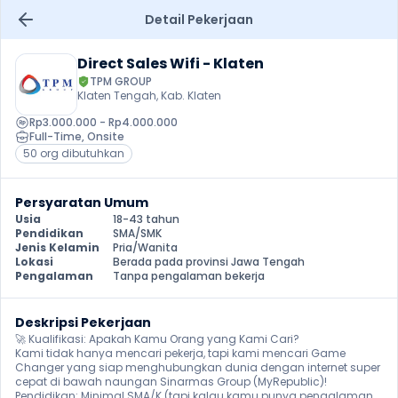
Detail Pekerjaan
Direct Sales Wifi - Klaten
TPM GROUP
Klaten Tengah, Kab. Klaten
Rp3.000.000 - Rp4.000.000
Full-Time
, 
Onsite
50 org dibutuhkan
Persyaratan Umum
Usia
18-43 tahun
Pendidikan
SMA/SMK
Jenis Kelamin
Pria/Wanita
Lokasi
Berada pada provinsi Jawa Tengah
Pengalaman
Tanpa pengalaman bekerja
Deskripsi Pekerjaan
🚀 Kualifikasi: Apakah Kamu Orang yang Kami Cari?

Kami tidak hanya mencari pekerja, tapi kami mencari Game 
Changer yang siap menghubungkan dunia dengan internet super 
cepat di bawah naungan Sinarmas Group (MyRepublic)!

Pendidikan: Minimal SMA/K (tapi kalau kamu punya pengalaman 