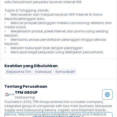
satu Perusahaan penyedia layanan internet Wifi

Tugas & Tanggung Jawab:

•	Memasarkan dan menjual layanan WiFi Internet XL Home 
kepada pelanggan baru.

•	Mencari prospek pelanggan melalui canvassing, referensi, dan 
media sosial.

•	Menjelaskan produk, paket internet, dan promo yang sedang 
berjalan.

•	Membantu proses pendaftaran pelanggan hingga aktivasi 
layanan.

•	Menjalin hubungan baik dengan pelanggan.

•	Mencapai target penjualan yang ditetapkan perusahaan. 
Keahlian yang Dibutuhkan
Kerjasama Tim
Individual
Komunikatif
Tentang Perusahaan
TPM GROUP
Outsourcing
Founded in 2004, TPM Group evolved into a modern company, 
integrated group of companies with four main business: Manpower 
Supply and Outsourcing Service,  Logistic and Shipment Goods 
Service, Telecommunication Installation Service, and Creative & 
Lihat Tentang Perusahaan