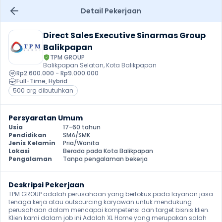
Detail Pekerjaan
Direct Sales Executive Sinarmas Group 
Balikpapan
TPM GROUP
Balikpapan Selatan, Kota Balikpapan
Rp2.600.000 - Rp9.000.000
Full-Time
, 
Hybrid
500 org dibutuhkan
Persyaratan Umum
Usia
17-60 tahun
Pendidikan
SMA/SMK
Jenis Kelamin
Pria/Wanita
Lokasi
Berada pada Kota Balikpapan
Pengalaman
Tanpa pengalaman bekerja
Deskripsi Pekerjaan
TPM GROUP adalah perusahaan yang berfokus pada layanan jasa 
tenaga kerja atau outsourcing karyawan untuk mendukung 
perusahaan dalam mencapai kompetensi dan target bisnis klien. 
Klien kami dalam job ini Adalah XL Home yang merupakan salah 