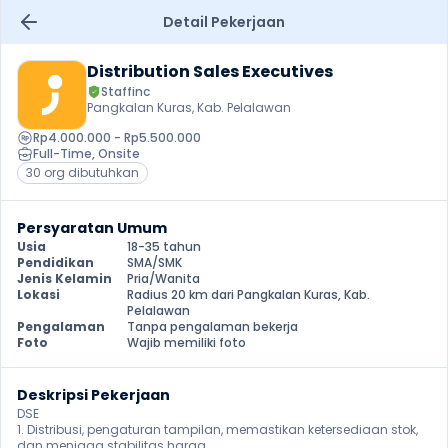
Detail Pekerjaan
Distribution Sales Executives
Staffinc
Pangkalan Kuras, Kab. Pelalawan
Rp4.000.000 - Rp5.500.000
Full-Time
, 
Onsite
30 org dibutuhkan
Persyaratan Umum
Usia
18-35 tahun
Pendidikan
SMA/SMK
Jenis Kelamin
Pria/Wanita
Lokasi
Radius 20 km dari Pangkalan Kuras, Kab. 
Pelalawan
Pengalaman
Tanpa pengalaman bekerja
Foto
Wajib memiliki foto
Deskripsi Pekerjaan
DSE

1. Distribusi, pengaturan tampilan, memastikan ketersediaan stok, 
dan menjaga stabilitas harga
