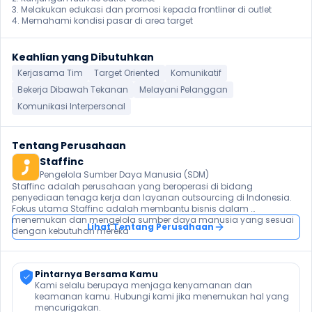
3. Melakukan edukasi dan promosi kepada frontliner di outlet

4. Memahami kondisi pasar di area target
Keahlian yang Dibutuhkan
Kerjasama Tim
Target Oriented
Komunikatif
Bekerja Dibawah Tekanan
Melayani Pelanggan
Komunikasi Interpersonal
Tentang Perusahaan
Staffinc
Pengelola Sumber Daya Manusia (SDM)
Staffinc adalah perusahaan yang beroperasi di bidang 
penyediaan tenaga kerja dan layanan outsourcing di Indonesia. 
Fokus utama Staffinc adalah membantu bisnis dalam 
menemukan dan mengelola sumber daya manusia yang sesuai 
Lihat Tentang Perusahaan
Pintarnya Bersama Kamu
Kami selalu berupaya menjaga kenyamanan dan 
keamanan kamu. Hubungi kami jika menemukan hal yang 
mencurigakan.