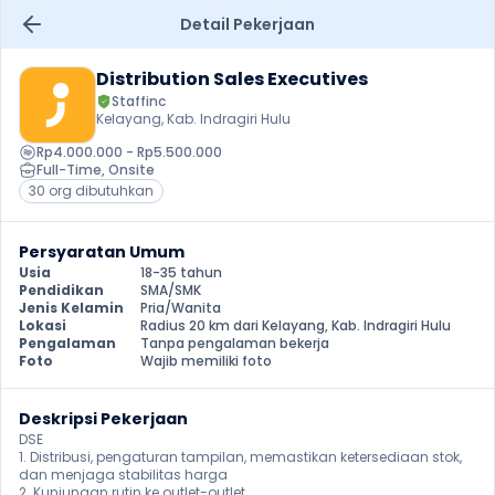
Detail Pekerjaan
Distribution Sales Executives
Staffinc
Kelayang, Kab. Indragiri Hulu
Rp4.000.000 - Rp5.500.000
Full-Time
, 
Onsite
30 org dibutuhkan
Persyaratan Umum
Usia
18-35 tahun
Pendidikan
SMA/SMK
Jenis Kelamin
Pria/Wanita
Lokasi
Radius 20 km dari Kelayang, Kab. Indragiri Hulu
Pengalaman
Tanpa pengalaman bekerja
Foto
Wajib memiliki foto
Deskripsi Pekerjaan
DSE

1. Distribusi, pengaturan tampilan, memastikan ketersediaan stok, 
dan menjaga stabilitas harga

2. Kunjungan rutin ke outlet-outlet
