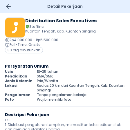
Detail Pekerjaan
Distribution Sales Executives
Staffinc
Kuantan Tengah, Kab. Kuantan Singingi
Rp4.000.000 - Rp5.500.000
Full-Time
, 
Onsite
30 org dibutuhkan
Persyaratan Umum
Usia
18-35 tahun
Pendidikan
SMA/SMK
Jenis Kelamin
Pria/Wanita
Lokasi
Radius 20 km dari Kuantan Tengah, Kab. Kuantan 
Singingi
Pengalaman
Tanpa pengalaman bekerja
Foto
Wajib memiliki foto
Deskripsi Pekerjaan
DSE

1. Distribusi, pengaturan tampilan, memastikan ketersediaan stok, 
dan menjaga stabilitas harga
