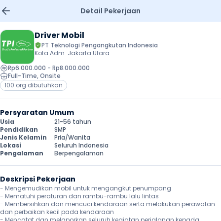
Detail Pekerjaan
Driver Mobil
PT Teknologi Pengangkutan Indonesia 
Kota Adm. Jakarta Utara
Rp6.000.000 - Rp8.000.000
Full-Time
, 
Onsite
100 org dibutuhkan
Persyaratan Umum
Usia
21-56 tahun
Pendidikan
SMP
Jenis Kelamin
Pria/Wanita
Lokasi
Seluruh Indonesia
Pengalaman
Berpengalaman
Deskripsi Pekerjaan
- Mengemudikan mobil untuk mengangkut penumpang

- Mematuhi peraturan dan rambu-rambu lalu lintas

- Membersihkan dan mencuci kendaraan serta melakukan perawatan 
dan perbaikan kecil pada kendaraan

- Mencatat dan melaporkan seluruh kegiatan perjalanan kepada 