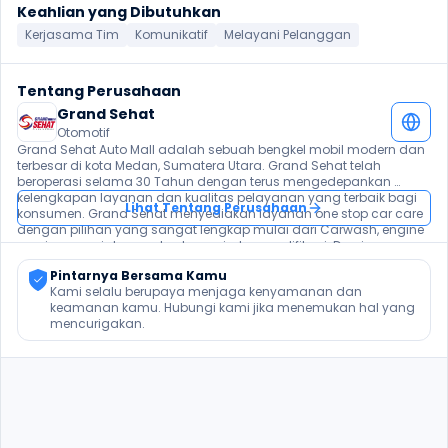
Keahlian yang Dibutuhkan
Kerjasama Tim
Komunikatif
Melayani Pelanggan
Tentang Perusahaan
Grand Sehat
Otomotif
Grand Sehat Auto Mall adalah sebuah bengkel mobil modern dan 
terbesar di kota Medan, Sumatera Utara. Grand Sehat telah 
beroperasi selama 30 Tahun dengan terus mengedepankan 
kelengkapan layanan dan kualitas pelayanan yang terbaik bagi 
Lihat Tentang Perusahaan
konsumen. Grand Sehat menyediakan layanan one stop car care 
dengan pilihan yang sangat lengkap mulai dari Carwash, engine 
repair sampai dengan body repair dan modifikasi. Demi 
memenuhi kepuasan pelanggan Grand Sehat juga menyediakan 
Pintarnya Bersama Kamu
fasilitas restoran, family room dan vip room serta berbagai 
Kami selalu berupaya menjaga kenyamanan dan 
fasilitas lainnya. Dengan perkembangan bisnis yang semakin 
keamanan kamu. Hubungi kami jika menemukan hal yang 
maju manajemen Grand Sehat membutuhkan kandidat kandidat 
mencurigakan.
profesional untuk menjadi bagian dari keluarga besar kami dan 
tumbuh bersama.