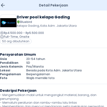
Detail Pekerjaan
Driver pool kelapa Gading
Bluebird 
Kelapa Gading, Kota Adm. Jakarta Utara
Rp4.500.000 - Rp5.500.000
Full-Time
, 
Onsite
50 org dibutuhkan
Persyaratan Umum
Usia
23-54 tahun
Pendidikan
SD
Jenis Kelamin
Pria/Wanita
Lokasi
Berada pada Kota Adm. Jakarta Utara
Pengalaman
Berpengalaman
Foto
Wajib memiliki foto
Deskripsi Pekerjaan
- Mengemudikan mobil untuk mengangkut material, barang, dan 
penumpang

- Mematuhi peraturan dan rambu-rambu lalu lintas

- Membersihkan dan mencuci kendaraan serta melakukan perawatan 