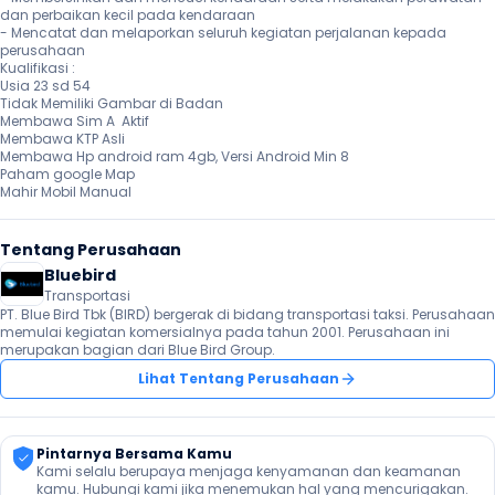
dan perbaikan kecil pada kendaraan

- Mencatat dan melaporkan seluruh kegiatan perjalanan kepada 
perusahaan

Kualifikasi :

Usia 23 sd 54

Tidak Memiliki Gambar di Badan

Membawa Sim A  Aktif

Membawa KTP Asli

Membawa Hp android ram 4gb, Versi Android Min 8

Paham google Map

Mahir Mobil Manual
Tentang Perusahaan
Bluebird 
Transportasi
PT. Blue Bird Tbk (BIRD) bergerak di bidang transportasi taksi. Perusahaan 
memulai kegiatan komersialnya pada tahun 2001. Perusahaan ini 
merupakan bagian dari Blue Bird Group.
Lihat Tentang Perusahaan
Pintarnya Bersama Kamu
Kami selalu berupaya menjaga kenyamanan dan keamanan 
kamu. Hubungi kami jika menemukan hal yang mencurigakan.