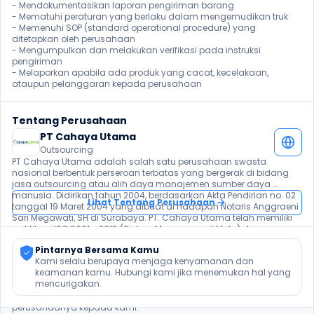
- Mendokumentasikan laporan pengiriman barang

- Mematuhi peraturan yang berlaku dalam mengemudikan truk

- Memenuhi SOP (standard operational procedure) yang 
ditetapkan oleh perusahaan

- Mengumpulkan dan melakukan verifikasi pada instruksi 
pengiriman

- Melaporkan apabila ada produk yang cacat, kecelakaan, 
ataupun pelanggaran kepada perusahaan 
Tentang Perusahaan
PT Cahaya Utama
Outsourcing
PT Cahaya Utama adalah salah satu perusahaan swasta 
nasional berbentuk perseroan terbatas yang bergerak di bidang 
jasa outsourcing atau alih daya manajemen sumber daya 
manusia. Didirikan tahun 2004, berdasarkan Akta Pendirian no. 02 
Lihat Tentang Perusahaan
tanggal 19 Maret 2004 yang dibuat di hadapan Notaris Anggraeni 
Sari Megawati, SH di Surabaya. PT. Cahaya Utama telah memiliki 
sertifikasi ISO 9001 - 2015 (Sistem Management Mutu) dan 
sertifikasi OHSAS (18001 - 2007 (Sistem Management K3L). Dan akan 
Pintarnya Bersama Kamu
selalu kita tingkatkan sesuai dengan kebutuhan perkembangan 
Kami selalu berupaya menjaga kenyamanan dan 
zaman. Saat ini kami telah memiliki 9 kantor cabang perwakilan 
keamanan kamu. Hubungi kami jika menemukan hal yang 
yang tersebar di seluruh Indonesia guna menunjang kegiatan 
mencurigakan.
operasional kami serta telah di percaya & menangani lebih dari 
120 klient yang mempercayakan kegiatan operasional 
perusahaanya kepada kami.