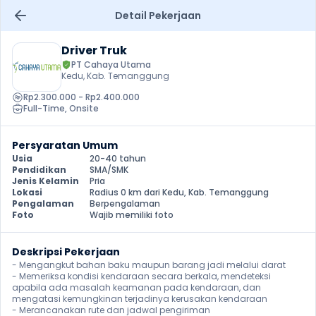
Detail Pekerjaan
Driver Truk
PT Cahaya Utama
Kedu, Kab. Temanggung
Rp2.300.000 - Rp2.400.000
Full-Time
, 
Onsite
Persyaratan Umum
Usia
20-40 tahun
Pendidikan
SMA/SMK
Jenis Kelamin
Pria
Lokasi
Radius 0 km dari Kedu, Kab. Temanggung
Pengalaman
Berpengalaman
Foto
Wajib memiliki foto
Deskripsi Pekerjaan
- Mengangkut bahan baku maupun barang jadi melalui darat

- Memeriksa kondisi kendaraan secara berkala, mendeteksi 
apabila ada masalah keamanan pada kendaraan, dan 
mengatasi kemungkinan terjadinya kerusakan kendaraan

- Merancanakan rute dan jadwal pengiriman
