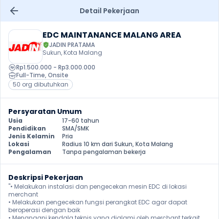
Detail Pekerjaan
EDC MAINTANANCE MALANG AREA
JADIN PRATAMA
Sukun, Kota Malang
Rp1.500.000 - Rp3.000.000
Full-Time
, 
Onsite
50 org dibutuhkan
Persyaratan Umum
Usia
17-60 tahun
Pendidikan
SMA/SMK
Jenis Kelamin
Pria
Lokasi
Radius 10 km dari Sukun, Kota Malang
Pengalaman
Tanpa pengalaman bekerja
Deskripsi Pekerjaan
"• Melakukan instalasi dan pengecekan mesin EDC di lokasi 
merchant

• Melakukan pengecekan fungsi perangkat EDC agar dapat 
beroperasi dengan baik

• Menangani kendala teknis yang dialami oleh merchant terkait 