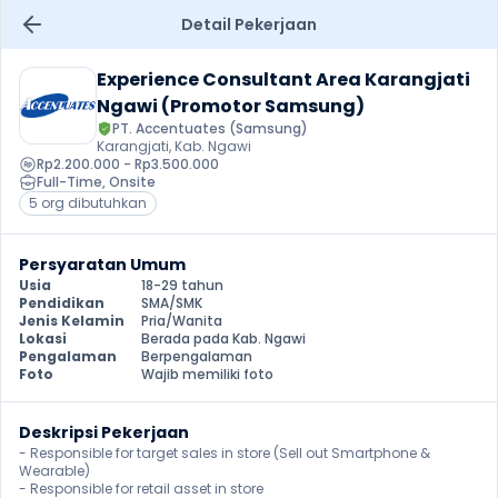
Detail Pekerjaan
Experience Consultant Area Karangjati 
Ngawi (Promotor Samsung)
PT. Accentuates (Samsung)
Karangjati, Kab. Ngawi
Rp2.200.000 - Rp3.500.000
Full-Time
, 
Onsite
5 org dibutuhkan
Persyaratan Umum
Usia
18-29 tahun
Pendidikan
SMA/SMK
Jenis Kelamin
Pria/Wanita
Lokasi
Berada pada Kab. Ngawi
Pengalaman
Berpengalaman
Foto
Wajib memiliki foto
Deskripsi Pekerjaan
- Responsible for target sales in store (Sell out Smartphone & 
Wearable)

- Responsible for retail asset in store 
