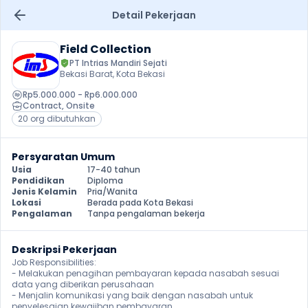
Detail Pekerjaan
Field Collection
PT Intrias Mandiri Sejati
Bekasi Barat, Kota Bekasi
Rp5.000.000 - Rp6.000.000
Contract
, 
Onsite
20 org dibutuhkan
Persyaratan Umum
Usia
17-40 tahun
Pendidikan
Diploma
Jenis Kelamin
Pria/Wanita
Lokasi
Berada pada Kota Bekasi
Pengalaman
Tanpa pengalaman bekerja
Deskripsi Pekerjaan
Job Responsibilities:

- Melakukan penagihan pembayaran kepada nasabah sesuai 
data yang diberikan perusahaan

- Menjalin komunikasi yang baik dengan nasabah untuk 
penyelesaian kewajiban pembayaran
