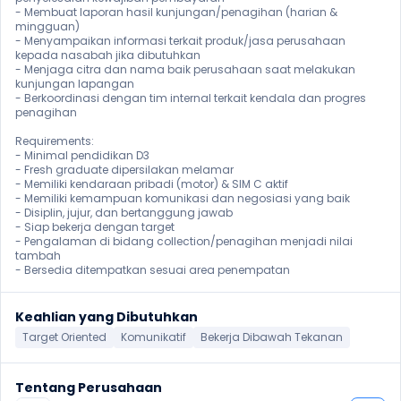
- Membuat laporan hasil kunjungan/penagihan (harian & 
mingguan)

- Menyampaikan informasi terkait produk/jasa perusahaan 
kepada nasabah jika dibutuhkan

- Menjaga citra dan nama baik perusahaan saat melakukan 
kunjungan lapangan

- Berkoordinasi dengan tim internal terkait kendala dan progres 
penagihan

Requirements:

- Minimal pendidikan D3

- Fresh graduate dipersilakan melamar

- Memiliki kendaraan pribadi (motor) & SIM C aktif

- Memiliki kemampuan komunikasi dan negosiasi yang baik

- Disiplin, jujur, dan bertanggung jawab

- Siap bekerja dengan target

- Pengalaman di bidang collection/penagihan menjadi nilai 
tambah

- Bersedia ditempatkan sesuai area penempatan 
Keahlian yang Dibutuhkan
Target Oriented
Komunikatif
Bekerja Dibawah Tekanan
Tentang Perusahaan