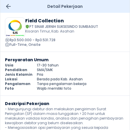
Detail Pekerjaan
Field Collection
PT SINAR JERNIH SUKSESINDO SUMBAGUT
Kisaran Timur, Kab. Asahan
Rp3.500.000 - Rp3.531.728
Full-Time
, 
Onsite
Persyaratan Umum
Usia
17-30 tahun
Pendidikan
SMA/SMK
Jenis Kelamin
Pria
Lokasi
Berada pada Kab. Asahan
Pengalaman
Tanpa pengalaman bekerja
Foto
Wajib memiliki foto
Deskripsi Pekerjaan
- Mengunjungi debitur dan melakukan pengiriman Surat 
Peringatan (SP) dalam masa tunggakan > 20 hari untuk 
melakukan validasi kondisi, analisa dan penagihan pembayaran 
kewajiban debitor yang belum diselesaikan.

- Menegosiasikan opsi pembayaran yang sesuai kepada 