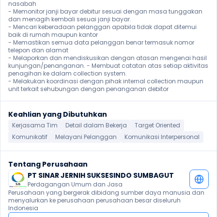
nasabah

- Memonitor janji bayar debitur sesuai dengan masa tunggakan 
dan menagih kembali sesuai janji bayar.

- Mencari keberadaan pelanggan apabila tidak dapat ditemui 
baik di rumah maupun kantor

- Memastikan semua data pelanggan benar termasuk nomor 
telepon dan alamat

- Melaporkan dan mendiskusikan dengan atasan mengenai hasil 
kunjungan/penanganan. - Membuat catatan atas setiap aktivitas 
penagihan ke dalam collection system.

- Melakukan koordinasi dengan pihak internal collection maupun 
unit terkait sehubungan dengan penanganan debitor 
Keahlian yang Dibutuhkan
Kerjasama Tim
Detail dalam Bekerja
Target Oriented
Komunikatif
Melayani Pelanggan
Komunikasi Interpersonal
Tentang Perusahaan
PT SINAR JERNIH SUKSESINDO SUMBAGUT
Perdagangan Umum dan Jasa
Perusahaan yang bergerak dibidang sumber daya manusia dan 
menyalurkan ke perusahaan perusahaan besar diseluruh 
Indonesia