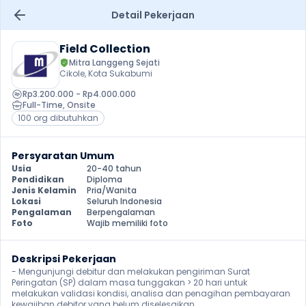
Detail Pekerjaan
Field Collection
Mitra Langgeng Sejati
Cikole, Kota Sukabumi
Rp3.200.000 - Rp4.000.000
Full-Time
, 
Onsite
100 org dibutuhkan
Persyaratan Umum
Usia
20-40 tahun
Pendidikan
Diploma
Jenis Kelamin
Pria/Wanita
Lokasi
Seluruh Indonesia
Pengalaman
Berpengalaman
Foto
Wajib memiliki foto
Deskripsi Pekerjaan
- Mengunjungi debitur dan melakukan pengiriman Surat 
Peringatan (SP) dalam masa tunggakan > 20 hari untuk 
melakukan validasi kondisi, analisa dan penagihan pembayaran 
kewajiban debitor yang belum diselesaikan.
