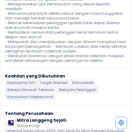
- Menegosiasikan opsi pembayaran yang sesuai kepada 
nasabah

- Memonitor janji bayar debitur sesuai dengan masa tunggakan 
dan menagih kembali sesuai janji bayar.

- Mencari keberadaan pelanggan apabila tidak dapat ditemui 
baik di rumah maupun kantor

- Memastikan semua data pelanggan benar termasuk nomor 
telepon dan alamat

- Melaporkan dan mendiskusikan dengan atasan mengenai hasil 
kunjungan/penanganan. - Membuat catatan atas setiap aktivitas 
penagihan ke dalam collection system.

- Melakukan koordinasi dengan pihak internal collection maupun 
unit terkait sehubungan dengan penanganan debitor 
Keahlian yang Dibutuhkan
Kerjasama Tim
Target Oriented
Komunikatif
Bekerja Dibawah Tekanan
Melayani Pelanggan
Komunikasi Interpersonal
Tentang Perusahaan
Mitra Langgeng Sejati
Outsourcing
Terbentuk pada tahun 2000, dan sejak itu terus mengembangkan 