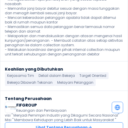
nasabah

- Memonitor janji bayar debitur sesuai dengan masa tunggakan 
dan menagih kembali sesuai janji bayar.

- Mencari keberadaan pelanggan apabila tidak dapat ditemui 
baik di rumah maupun kantor

- Memastikan semua data pelanggan benar termasuk nomor 
telepon dan alamat

- Melaporkan dan mendiskusikan dengan atasan mengenai hasil 
kunjungan/penanganan. - Membuat catatan atas setiap aktivitas 
penagihan ke dalam collection system.

- Melakukan koordinasi dengan pihak internal collection maupun 
unit terkait sehubungan dengan penanganan debitor
Keahlian yang Dibutuhkan
Kerjasama Tim
Detail dalam Bekerja
Target Oriented
Bekerja Dibawah Tekanan
Melayani Pelanggan
Tentang Perusahaan
FIFGROUP
Keuangan dan Pembiayaan
visi " Menjadi Pemimpin Industri yang Dikagumi Secara Nasional"

Misi " Membawa Kehidupan yang Lebih Baik untuk Masyarakat "
Lihat Tentang Perusahaan