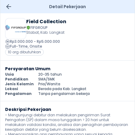
Detail Pekerjaan
Field Collection
FIFGROUP
Stabat, Kab. Langkat
Rp3.000.000 - Rp5.000.000
Full-Time
, 
Onsite
10 org dibutuhkan
Persyaratan Umum
Usia
20-35 tahun
Pendidikan
SMA/SMK
Jenis Kelamin
Pria/Wanita
Lokasi
Berada pada Kab. Langkat
Pengalaman
Tanpa pengalaman bekerja
Deskripsi Pekerjaan
- Mengunjungi debitur dan melakukan pengiriman Surat 
Peringatan (SP) dalam masa tunggakan > 20 hari untuk 
melakukan validasi kondisi, analisa dan penagihan pembayaran 
kewajiban debitor yang belum diselesaikan.

- Menegosiasikan opsi pembayaran yang sesuai kepada 