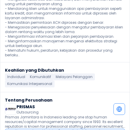
uang untuk pembayaran utang.

- Mendorong klien untuk menggunakan opsi pembayaran seperti 
kartu kredit, dan mengamankan informasi untuk diproses oleh 
layanan administrasi.

- Memastikan permintaan ACH diproses dengan benar.

- Menegosiasi penyelesaian dengan mengatur pembayaran klien 
dalam rentang waktu yang lebih lama.

- Mengonfirmasi informasi klien dan perjanjian pembayaran.

- Menginformasikan manajemen mengenai efektivitas strategi 
untuk berbagai akun.

- Mematuhi hukum, peraturan, kebijakan dan prosedur yang 
berlaku.. 
Keahlian yang Dibutuhkan
Individual
Komunikatif
Melayani Pelanggan
Komunikasi Interpersonal
Tentang Perusahaan
PRISMAS
Outsourcing
Prismas Jamintara is Indonesia leading one stop human 
resources/capital management company since 1993. Its excellent 
reputation is known for professional staffing, personnel recruitment, 