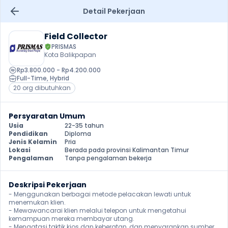
Detail Pekerjaan
Field Collector
PRISMAS
Kota Balikpapan
Rp3.800.000 - Rp4.200.000
Full-Time
, 
Hybrid
20 org dibutuhkan
Persyaratan Umum
Usia
22-35 tahun
Pendidikan
Diploma
Jenis Kelamin
Pria
Lokasi
Berada pada provinsi Kalimantan Timur
Pengalaman
Tanpa pengalaman bekerja
Deskripsi Pekerjaan
- Menggunakan berbagai metode pelacakan lewati untuk 
menemukan klien.

- Mewawancarai klien melalui telepon untuk mengetahui 
kemampuan mereka membayar utang.

- Mengatasi taktik kios dan keberatan, dan menyarankan sumber 