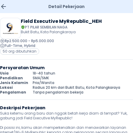
Detail Pekerjaan
Field Executive MyRepublic_HEH
PT PILAR SEMBILAN NAGA
Bukit Batu, Kota Palangkaraya
Rp2.500.000 - Rp5.000.000
Full-Time
, 
Hybrid
50 org dibutuhkan
Persyaratan Umum
Usia
18-40 tahun
Pendidikan
SMA/SMK
Jenis Kelamin
Pria/Wanita
Lokasi
Radius 20 km dari Bukit Batu, Kota Palangkaraya
Pengalaman
Tanpa pengalaman bekerja
Deskripsi Pekerjaan
Suka ketemu orang baru dan nggak betah kerja diam di tempat? Yuk, 
gabung jadi Field Executive MyRepublic!

Di posisi ini, kamu akan memperkenalkan dan menawarkan layanan 
internet/Wi-Fi MyRepublic kepada calon pelanggan secara langsung 