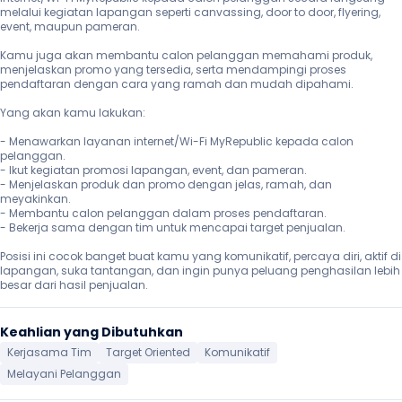
melalui kegiatan lapangan seperti canvassing, door to door, flyering, 
event, maupun pameran.

Kamu juga akan membantu calon pelanggan memahami produk, 
menjelaskan promo yang tersedia, serta mendampingi proses 
pendaftaran dengan cara yang ramah dan mudah dipahami.

Yang akan kamu lakukan:

- Menawarkan layanan internet/Wi-Fi MyRepublic kepada calon 
pelanggan.

- Ikut kegiatan promosi lapangan, event, dan pameran.

- Menjelaskan produk dan promo dengan jelas, ramah, dan 
meyakinkan.

- Membantu calon pelanggan dalam proses pendaftaran.

- Bekerja sama dengan tim untuk mencapai target penjualan.

Posisi ini cocok banget buat kamu yang komunikatif, percaya diri, aktif di 
lapangan, suka tantangan, dan ingin punya peluang penghasilan lebih 
besar dari hasil penjualan.
Keahlian yang Dibutuhkan
Kerjasama Tim
Target Oriented
Komunikatif
Melayani Pelanggan