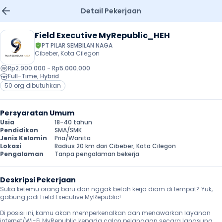
Detail Pekerjaan
Field Executive MyRepublic_HEH
PT PILAR SEMBILAN NAGA
Cibeber, Kota Cilegon
Rp2.900.000 - Rp5.000.000
Full-Time
, 
Hybrid
50 org dibutuhkan
Persyaratan Umum
Usia
18-40 tahun
Pendidikan
SMA/SMK
Jenis Kelamin
Pria/Wanita
Lokasi
Radius 20 km dari Cibeber, Kota Cilegon
Pengalaman
Tanpa pengalaman bekerja
Deskripsi Pekerjaan
Suka ketemu orang baru dan nggak betah kerja diam di tempat? Yuk, 
gabung jadi Field Executive MyRepublic!

Di posisi ini, kamu akan memperkenalkan dan menawarkan layanan 
internet/Wi-Fi MyRepublic kepada calon pelanggan secara langsung 