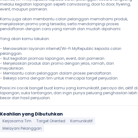
melalui kegiatan lapangan seperti canvassing, door to door, flyering, 
event, maupun pameran.

Kamu juga akan membantu calon pelanggan memahami produk, 
menjelaskan promo yang tersedia, serta mendampingi proses 
pendaftaran dengan cara yang ramah dan mudah dipahami.

Yang akan kamu lakukan:

- Menawarkan layanan internet/Wi-Fi MyRepublic kepada calon 
pelanggan.

- Ikut kegiatan promosi lapangan, event, dan pameran.

- Menjelaskan produk dan promo dengan jelas, ramah, dan 
meyakinkan.

- Membantu calon pelanggan dalam proses pendaftaran.

- Bekerja sama dengan tim untuk mencapai target penjualan.

Posisi ini cocok banget buat kamu yang komunikatif, percaya diri, aktif di 
lapangan, suka tantangan, dan ingin punya peluang penghasilan lebih 
besar dari hasil penjualan.
Keahlian yang Dibutuhkan
Kerjasama Tim
Target Oriented
Komunikatif
Melayani Pelanggan