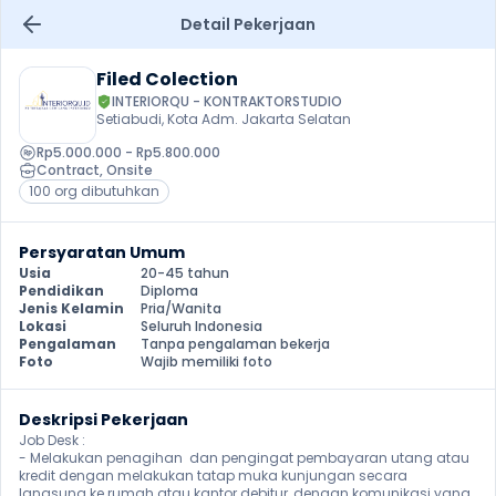
Detail Pekerjaan
Filed Colection
INTERIORQU - KONTRAKTORSTUDIO
Setiabudi, Kota Adm. Jakarta Selatan
Rp5.000.000 - Rp5.800.000
Contract
, 
Onsite
100 org dibutuhkan
Persyaratan Umum
Usia
20-45 tahun
Pendidikan
Diploma
Jenis Kelamin
Pria/Wanita
Lokasi
Seluruh Indonesia
Pengalaman
Tanpa pengalaman bekerja
Foto
Wajib memiliki foto
Deskripsi Pekerjaan
Job Desk :

- Melakukan penagihan  dan pengingat pembayaran utang atau 
kredit dengan melakukan tatap muka kunjungan secara 
langsung ke rumah atau kantor debitur, dengan komunikasi yang  