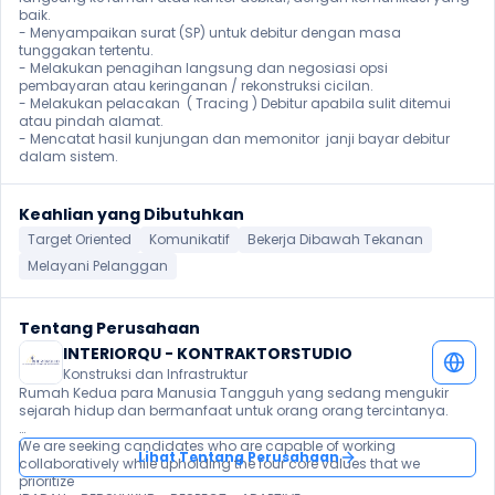
baik.

- Menyampaikan surat (SP) untuk debitur dengan masa 
tunggakan tertentu.

- Melakukan penagihan langsung dan negosiasi opsi 
pembayaran atau keringanan / rekonstruksi cicilan.

- Melakukan pelacakan  ( Tracing ) Debitur apabila sulit ditemui 
atau pindah alamat.

- Mencatat hasil kunjungan dan memonitor  janji bayar debitur 
dalam sistem.
Keahlian yang Dibutuhkan
Target Oriented
Komunikatif
Bekerja Dibawah Tekanan
Melayani Pelanggan
Tentang Perusahaan
INTERIORQU - KONTRAKTORSTUDIO
Konstruksi dan Infrastruktur
Rumah Kedua para Manusia Tangguh yang sedang mengukir 
sejarah hidup dan bermanfaat untuk orang orang tercintanya.

We are seeking candidates who are capable of working 
Lihat Tentang Perusahaan
collaboratively while upholding the four core values that we 
prioritize 
