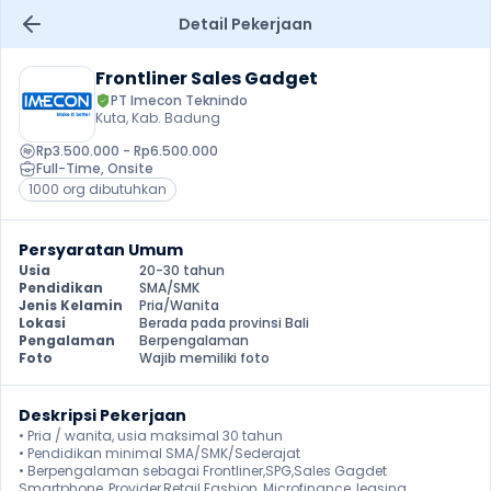
Detail Pekerjaan
Frontliner Sales Gadget
PT Imecon Teknindo
Kuta, Kab. Badung
Rp3.500.000 - Rp6.500.000
Full-Time
, 
Onsite
1000 org dibutuhkan
Persyaratan Umum
Usia
20-30 tahun
Pendidikan
SMA/SMK
Jenis Kelamin
Pria/Wanita
Lokasi
Berada pada provinsi Bali
Pengalaman
Berpengalaman
Foto
Wajib memiliki foto
Deskripsi Pekerjaan
• Pria / wanita, usia maksimal 30 tahun

• Pendidikan minimal SMA/SMK/Sederajat

• Berpengalaman sebagai Frontliner,SPG,Sales Gagdet 
Smartphone, Provider,Retail Fashion, Microfinance, leasing
