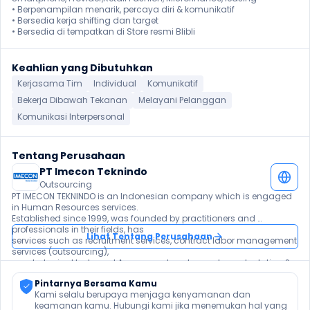
• Berpenampilan menarik, percaya diri & komunikatif

• Bersedia kerja shifting dan target

• Bersedia di tempatkan di Store resmi Blibli
Keahlian yang Dibutuhkan
Kerjasama Tim
Individual
Komunikatif
Bekerja Dibawah Tekanan
Melayani Pelanggan
Komunikasi Interpersonal
Tentang Perusahaan
PT Imecon Teknindo
Outsourcing
PT IMECON TEKNINDO is an Indonesian company which is engaged 
in Human Resources services.

Established since 1999, was founded by practitioners and 
professionals in their fields, has

Lihat Tentang Perusahaan
services such as recruitment services, contract labor management 
services (outsourcing),

psychological tests and Assessment and wage tax calculation & 
Contract services.

Pintarnya Bersama Kamu
Experience for more than 2 decades in more high competition 
Kami selalu berupaya menjaga kenyamanan dan 
made us continues to improve

keamanan kamu. Hubungi kami jika menemukan hal yang 
its services, so we can survive and even grow, and this experiences 