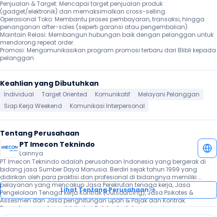
Penjualan & Target: Mencapai target penjualan produk 
(gadget/elektronik) dan memaksimalkan cross-selling.

Operasional Toko: Membantu proses pembayaran, transaksi, hingga 
penanganan after-sales (seperti garansi atau pengembalian).

Maintain Relasi: Membangun hubungan baik dengan pelanggan untuk 
mendorong repeat order.

Promosi: Mengomunikasikan program promosi terbaru dari Blibli kepada 
pelanggan
Keahlian yang Dibutuhkan
Individual
Target Oriented
Komunikatif
Melayani Pelanggan
Siap Kerja Weekend
Komunikasi Interpersonal
Tentang Perusahaan
PT Imecon Teknindo
Lainnya
PT Imecon Teknindo adalah perusahaan Indonesia yang bergerak di 
bidang jasa Sumber Daya Manusia. Berdiri sejak tahun 1999 yang 
didirikan oleh para praktisi dan profesional di bidangnya memiliki 
pelayanan yang mencakup Jasa Perekrutan tenaga kerja, Jasa 
Lihat Tentang Perusahaan
Pengelolaan Tenaga kerja Kontrak (Outsourcing), Jasa Psikotes & 
Assesmen dan Jasa penghitungan upah & Pajak dan Kontrak. 
Pengalaman selama lebih dari 2 dekade dalam persaingan yang 
bertambah ketat membuat kami terus berbenah sehinggga bisa 