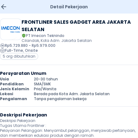
Detail Pekerjaan
FRONTLINER SALES GADGET AREA JAKARTA 
SELATAN
PT Imecon Teknindo
Cilandak, Kota Adm. Jakarta Selatan
Rp5.729.880 - Rp5.979.000
Full-Time
, 
Onsite
5 org dibutuhkan
Persyaratan Umum
Usia
20-30 tahun
Pendidikan
SMA/SMK
Jenis Kelamin
Pria/Wanita
Lokasi
Berada pada Kota Adm. Jakarta Selatan
Pengalaman
Tanpa pengalaman bekerja
Deskripsi Pekerjaan
Deskripsi Pekerjaan

Tugas Utama Frontliner :

Pelayanan Pelanggan: Menyambut pelanggan, menjawab pertanyaan, 
dan memberikan edukasi produk dengan ramah.
