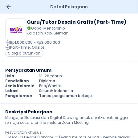
Detail Pekerjaan
Guru/Tutor Desain Grafis (Part-Time)
Gapai Mentorship
Kalasan, Kab. Sleman
Rp1.000.000 - Rp3.000.000
Part-Time
, 
Onsite
5 org dibutuhkan
Persyaratan Umum
Usia
18-26 tahun
Pendidikan
Diploma
Jenis Kelamin
Pria/Wanita
Lokasi
Seluruh Indonesia
Pengalaman
Tanpa pengalaman bekerja
Deskripsi Pekerjaan
Mengajar Illustrasi dan Digital Drawing untuk anak-anak hingga 
remaja secara online melalui Zoom Meeting

Pesyaratan Khusus:

1. Memiliki Device (Laptop/PC) yang mumpuni untuk pembelajaran 