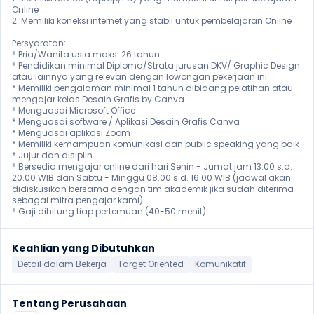
Online

2. Memiliki koneksi internet yang stabil untuk pembelajaran Online

Persyaratan:

* Pria/Wanita usia maks. 26 tahun

* Pendidikan minimal Diploma/Strata jurusan DKV/ Graphic Design 
atau lainnya yang relevan dengan lowongan pekerjaan ini

* Memiliki pengalaman minimal 1 tahun dibidang pelatihan atau 
mengajar kelas Desain Grafis by Canva

* Menguasai Microsoft Office

* Menguasai software / Aplikasi Desain Grafis Canva

* Menguasai aplikasi Zoom

* Memiliki kemampuan komunikasi dan public speaking yang baik

* Jujur dan disiplin

* Bersedia mengajar online dari hari Senin - Jumat jam 13.00 s.d. 
20.00 WIB dan Sabtu - Minggu 08.00 s.d. 16.00 WIB (jadwal akan 
didiskusikan bersama dengan tim akademik jika sudah diterima 
sebagai mitra pengajar kami)

* Gaji dihitung tiap pertemuan (40-50 menit)
Keahlian yang Dibutuhkan
Detail dalam Bekerja
Target Oriented
Komunikatif
Tentang Perusahaan