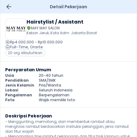
Detail Pekerjaan
Hairstylist / Assistant
MAY MAY SALON
Kebon Jeruk, Kota Adm. Jakarta Barat
Rp4.000.000 - Rp10.000.000
Full-Time
, 
Onsite
20 org dibutuhkan
Persyaratan Umum
Usia
20-40 tahun
Pendidikan
SMA/SMK
Jenis Kelamin
Pria/Wanita
Lokasi
Seluruh Indonesia
Pengalaman
Berpengalaman
Foto
Wajib memiliki foto
Deskripsi Pekerjaan
- Menggunting, memotong, dan membentuk rambut atau 
menghias rambut berdasarkan instruksi pelanggan, jenis rambut 
dan fitur wajah

- Menganalisis tipe rambut pelanggan dan fitur fisik lainnya untuk 