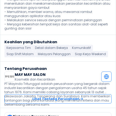
menentukan dan merekomendasikan perawatan kecantikan atau 
menyarankan gaya rambut

- Memutihkan, memberi warna, atau mewarnai rambut 
menggunakan aplikator atau kuas

- Melakukan service sesuai dengan perminataan pelanggan

- Menjaga kebersihan tempat kerja dan sanitasi alat-alat seperti 
gunting dan sisir
Keahlian yang Dibutuhkan
Kerjasama Tim
Detail dalam Bekerja
Komunikatif
Siap Shift Malam
Melayani Pelanggan
Siap Kerja Weekend
Tentang Perusahaan
MAY MAY SALON
Kosmetik dan Kecantikan
PT Mayindo Tritunggal adalah perusahaan yang bergerak dalam 
industri kecantikan dengan pengalaman usaha 45 tahun sejak 
tahun 1976. Kami memiliki cabang layanan sebanyak 13 outlet 
dikawasan Jakarta, Tangerang dan Surabaya. Kami memberikan 
Lihat Tentang Perusahaan
tantangan bagi para kandidat yang memenuhi kriteria dan mau 
berkembang bersama kami.