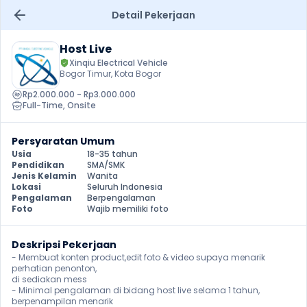
Detail Pekerjaan
Host Live
Xinqiu Electrical Vehicle
Bogor Timur, Kota Bogor
Rp2.000.000 - Rp3.000.000
Full-Time
, 
Onsite
Persyaratan Umum
Usia
18-35 tahun
Pendidikan
SMA/SMK
Jenis Kelamin
Wanita
Lokasi
Seluruh Indonesia
Pengalaman
Berpengalaman
Foto
Wajib memiliki foto
Deskripsi Pekerjaan
- Membuat konten product,edit foto & video supaya menarik 
perhatian penonton, 

di sediakan mess

- Minimal pengalaman di bidang host live selama 1 tahun, 
berpenampilan menarik
